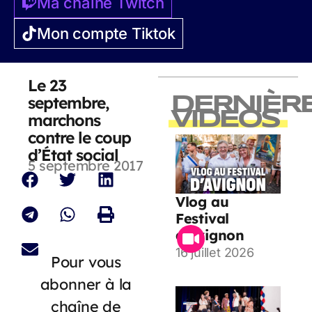
Ma chaîne Twitch
Mon compte Tiktok
Le 23
septembre,
DERNIÈR
VIDEOS
marchons
contre le coup
d’État social
5 septembre 2017
Vlog au
Festival
d’Avignon
16 juillet 2026
Pour vous
abonner à la
chaîne de