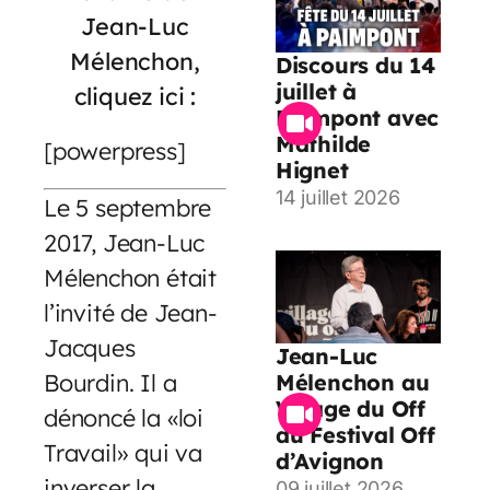
Jean-Luc
Mélenchon,
Discours du 14
juillet à
cliquez ici :
Paimpont avec
Mathilde
[powerpress]
Hignet
14 juillet 2026
Le 5 septembre
2017, Jean-Luc
Mélenchon était
l’invité de Jean-
Jacques
Jean-Luc
Bourdin. Il a
Mélenchon au
Village du Off
dénoncé la «loi
du Festival Off
Travail» qui va
d’Avignon
inverser la
09 juillet 2026