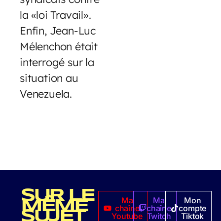
la «loi Travail».
Enfin, Jean-Luc
Mélenchon était
interrogé sur la
situation au
Venezuela.
SUR LE
Ma
Ma
Mon
MÊME
chaîne
chaîne
compte
SUJET
Youtube
Twitch
Tiktok