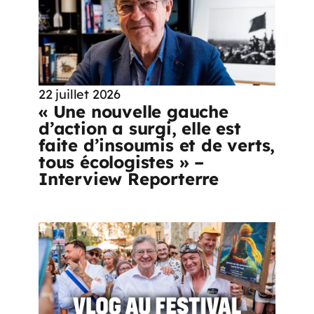
22 juillet 2026
« Une nouvelle gauche
d’action a surgi, elle est
faite d’insoumis et de verts,
tous écologistes » –
Interview Reporterre