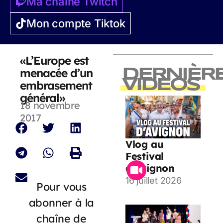
Ma chaîne Twitch
Mon compte Tiktok
«L’Europe est
menacée d’un
DERNIÈR
VIDEOS
embrasement
général»
18 novembre
2017
Vlog au
Festival
d’Avignon
16 juillet 2026
Pour vous
abonner à la
chaîne de