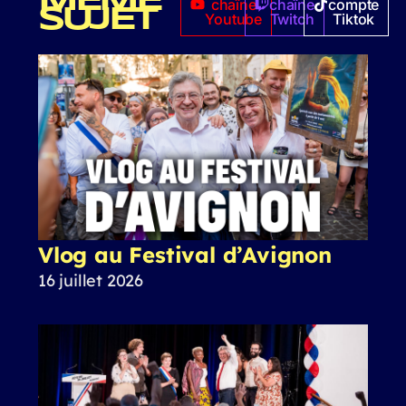
MÊME
chaîne
chaîne
compte
SUJET
Youtube
Twitch
Tiktok
Vlog au Festival d’Avignon
16 juillet 2026