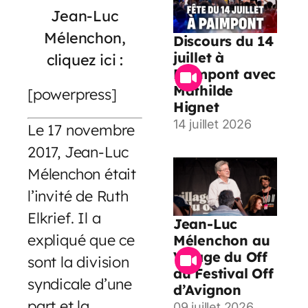
Jean-Luc
Mélenchon,
Discours du 14
juillet à
cliquez ici :
Paimpont avec
Mathilde
[powerpress]
Hignet
14 juillet 2026
Le 17 novembre
2017, Jean-Luc
Mélenchon était
l’invité de Ruth
Elkrief. Il a
Jean-Luc
expliqué que ce
Mélenchon au
Village du Off
sont la division
du Festival Off
syndicale d’une
d’Avignon
part et la
09 juillet 2026