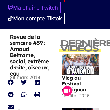
Ma chaîne Twitch
Mon compte Tiktok
Revue de la
semaine #59 :
DERNIÈR
VIDEOS
Arnaud
Beltrame,
social, extrême
droite, oiseaux,
eau
28 mars 2018
Vlog au
Festival
d’Avignon
16 juillet 2026