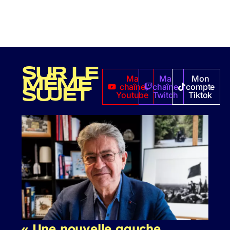
SUR LE
Ma
Ma
Mon
MÊME
chaîne
chaîne
compte
SUJET
Youtube
Twitch
Tiktok
« Une nouvelle gauche