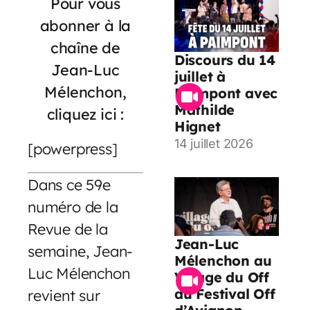
Pour vous
abonner à la
chaîne de
Discours du 14
Jean-Luc
juillet à
Mélenchon,
Paimpont avec
Mathilde
cliquez ici :
Hignet
14 juillet 2026
[powerpress]
Dans ce 59e
numéro de la
Revue de la
Jean-Luc
semaine, Jean-
Mélenchon au
Luc Mélenchon
Village du Off
du Festival Off
revient sur