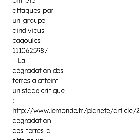
ont-ete-
attaques-par-
un-groupe-
dindividus-
cagoules-
111062598/
– La
dégradation des
terres a atteint
un stade critique
:
http://www.lemonde.fr/planete/article/
degradation-
des-terres-a-