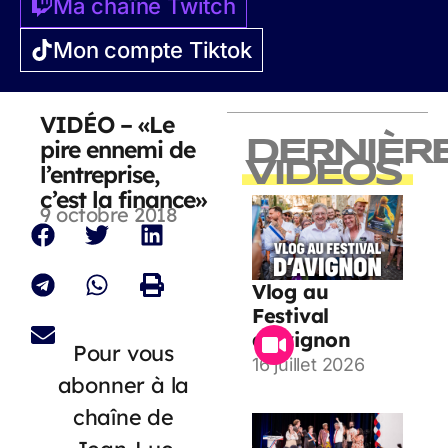
Ma chaîne Twitch
Mon compte Tiktok
VIDÉO – «Le
pire ennemi de
DERNIÈR
VIDEOS
l’entreprise,
c’est la finance»
9 octobre 2018
Vlog au
Festival
d’Avignon
Pour vous
16 juillet 2026
abonner à la
chaîne de