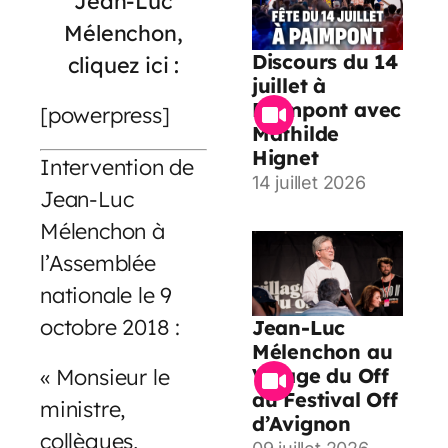
Jean-Luc
Mélenchon,
Discours du 14
cliquez ici :
juillet à
Paimpont avec
[powerpress]
Mathilde
Hignet
Intervention de
14 juillet 2026
Jean-Luc
Mélenchon à
l’Assemblée
nationale le 9
octobre 2018 :
Jean-Luc
Mélenchon au
« Monsieur le
Village du Off
du Festival Off
ministre,
d’Avignon
collègues,