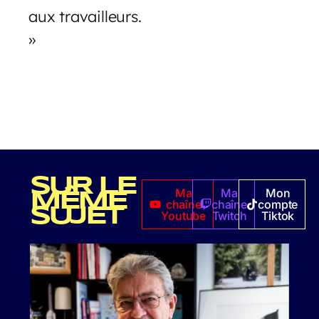
aux travailleurs.
»
SUR LE
Ma
Ma
Mon
MÊME
chaîne
chaîne
compte
SUJET
Youtube
Twitch
Tiktok