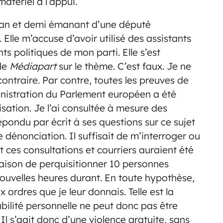
atériel à l’appui.
 an et demi émanant d’une député
lle m’accuse d’avoir utilisé des assistants
politiques de mon parti. Elle s’est
 de
Médiapart
sur le thème. C’est faux. Je ne
 contraire. Par contre, toutes les preuves de
ministration du Parlement européen a été
sation. Je l’ai consultée à mesure des
épondu par écrit à ses questions sur ce sujet
 dénonciation. Il suffisait de m’interroger ou
t ces consultations et courriers auraient été
raison de perquisitionner 10 personnes
nouvelles heures durant. En toute hypothèse,
 ordres que je leur donnais. Telle est la
abilité personnelle ne peut donc pas être
Il s’agit donc d’une violence gratuite, sans