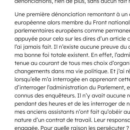
dénonciations, rien de plus, sans aucun fait m
Une première dénonciation remontant à un
européenne alors membre du Front national. E
parlementaires européens comme permanents 
appuyée pour cela sur les dires d’un article
l’ai jamais fait. Il n’existe aucune preuve du
ma bonne foi totale existent. En effet, l’ad
tenue au courant de tous mes choix d’organi
changements dans ma vie politique. Et j’ai r
lorsqu’elle m’a interrogée en apprenant cette
d’interroger l’administration du Parlement, e
connus des enquêteurs. Il n’y avait aucune 
pendant des heures et de les interroger de 
mes anciens assistants n’ont fait qu’obéir aux
nature d’un contrat de travail. Leur respons
engagée. Pour quelle raison les persécuter ? 