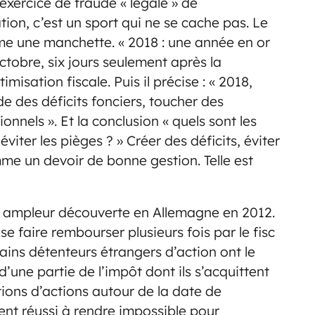
exercice de fraude « légale » de
sation, c’est un sport qui ne se cache pas. Le
ême une manchette. « 2018 : une année en or
octobre, six jours seulement après la
isation fiscale. Puis il précise : « 2018,
e des déficits fonciers, toucher des
nnels ». Et la conclusion « quels sont les
iter les pièges ? » Créer des déficits, éviter
omme un devoir de bonne gestion. Telle est
nde ampleur découverte en Allemagne en 2012.
e faire rembourser plusieurs fois par le fisc
ins détenteurs étrangers d’action ont le
une partie de l’impôt dont ils s’acquittent
ctions d’actions autour de la date de
ent réussi à rendre impossible pour