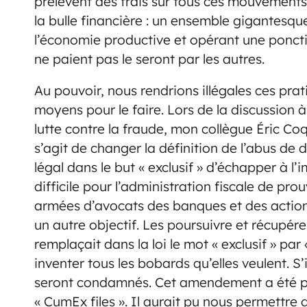
prélèvent des frais sur tous ces mouvements
la bulle financière : un ensemble gigantesqu
l’économie productive et opérant une ponctio
ne paient pas le seront par les autres.
Au pouvoir, nous rendrions illégales ces pr
moyens pour le faire. Lors de la discussion à
lutte contre la fraude, mon collègue Éric C
s’agit de changer la définition de l’abus de d
légal dans le but « exclusif » d’échapper à l’
difficile pour l’administration fiscale de pr
armées d’avocats des banques et des actionn
un autre objectif. Les poursuivre et récupérer
remplaçait dans la loi le mot « exclusif » par 
inventer tous les bobards qu’elles veulent. S’
seront condamnés. Cet amendement a été pr
« CumEx files ». Il aurait pu nous permettre 