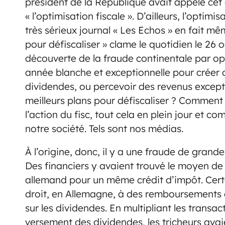
président de la République avait appelé cet 
« l’optimisation fiscale ». D’ailleurs, l’optimi
très sérieux journal « Les Echos » en fait m
pour défiscaliser » clame le quotidien le 26 
découverte de la fraude continentale par optim
année blanche et exceptionnelle pour créer d
dividendes, ou percevoir des revenus exceptio
meilleurs plans pour défiscaliser ? Comment év
l’action du fisc, tout cela en plein jour et c
notre société. Tels sont nos médias.
À l’origine, donc, il y a une fraude de gra
Des financiers y avaient trouvé le moyen de s
allemand pour un même crédit d’impôt. Certa
droit, en Allemagne, à des remboursements d’
sur les dividendes. En multipliant les transa
versement des dividendes, les tricheurs avai