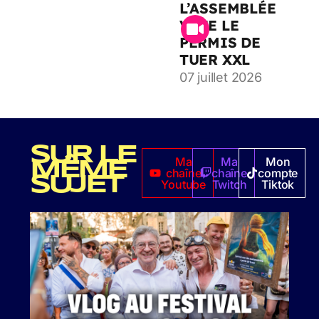
L’ASSEMBLÉE
VOTE LE
PERMIS DE
TUER XXL
07 juillet 2026
SUR LE
Ma
Ma
Mon
MÊME
chaîne
chaîne
compte
SUJET
Youtube
Twitch
Tiktok