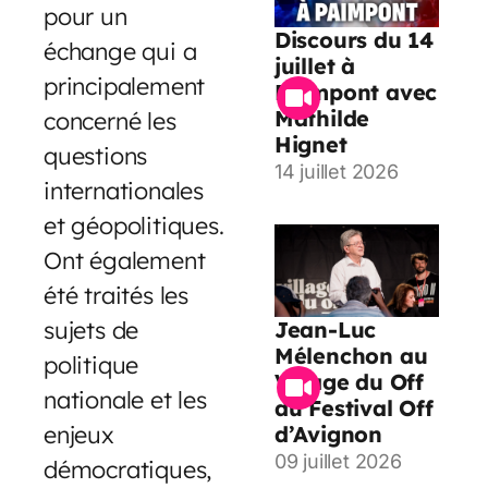
pour un
Discours du 14
échange qui a
juillet à
principalement
Paimpont avec
Mathilde
concerné les
Hignet
questions
14 juillet 2026
internationales
et géopolitiques.
Ont également
été traités les
sujets de
Jean-Luc
Mélenchon au
politique
Village du Off
nationale et les
du Festival Off
enjeux
d’Avignon
09 juillet 2026
démocratiques,