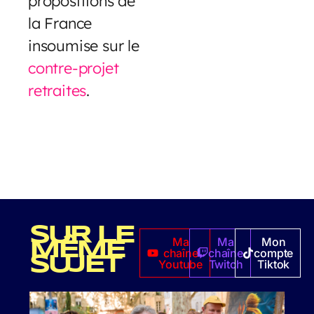
propositions de
la France
insoumise sur le
contre-projet
retraites
.
SUR LE
Ma
Ma
Mon
MÊME
chaîne
chaîne
compte
SUJET
Youtube
Twitch
Tiktok