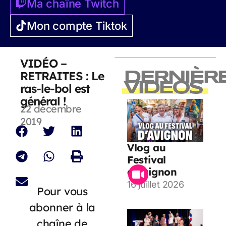
Ma chaîne Twitch
Mon compte Tiktok
VIDÉO –
RETRAITES : Le
DERNIÈR
VIDEOS
ras-le-bol est
général !
22 décembre
2019
Vlog au
Festival
d’Avignon
16 juillet 2026
Pour vous
abonner à la
chaîne de