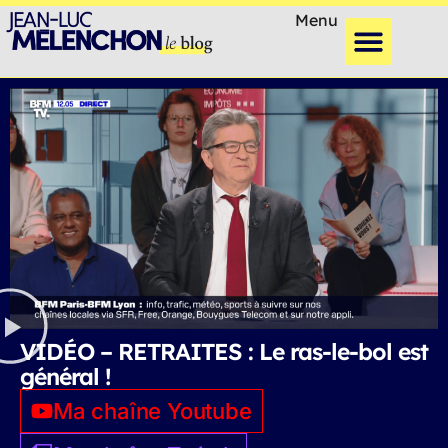
Menu
VIDÉO – RETRAITES : Le ras-le-bol est
général !
Ma chaîne Youtube