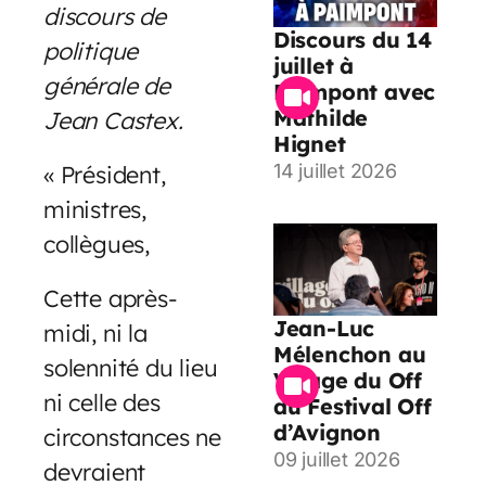
discours de
Discours du 14
politique
juillet à
générale de
Paimpont avec
Mathilde
Jean Castex.
Hignet
« Président,
14 juillet 2026
ministres,
collègues,
Cette après-
Jean-Luc
midi, ni la
Mélenchon au
solennité du lieu
Village du Off
ni celle des
du Festival Off
d’Avignon
circonstances ne
09 juillet 2026
devraient