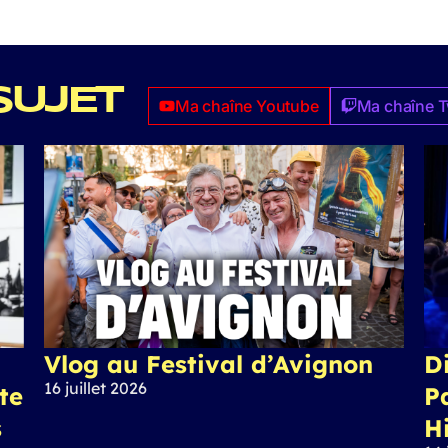
SUJET
Ma chaîne Youtube
Ma chaîne T
Vlog au Festival d’Avignon
Di
16 juillet 2026
ite
P
s
H