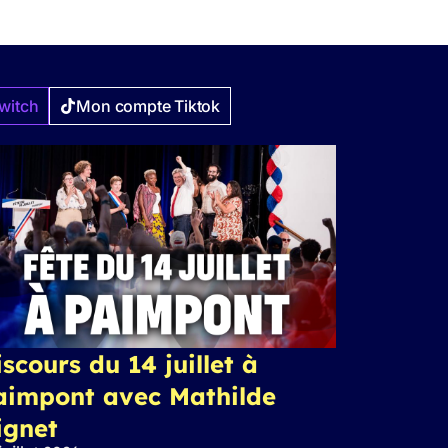
witch
Mon compte Tiktok
scours du 14 juillet à
aimpont avec Mathilde
ignet