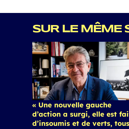
SUR LE MÊME 
« Une nouvelle gauche
d’action a surgi, elle est fa
d’insoumis et de verts, tou