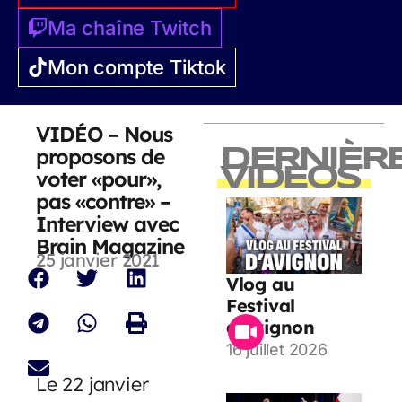
Ma chaîne Twitch
Mon compte Tiktok
VIDÉO – Nous
proposons de
DERNIÈR
VIDEOS
voter «pour»,
pas «contre» –
Interview avec
Brain Magazine
25 janvier 2021
Vlog au
Festival
d’Avignon
16 juillet 2026
Le 22 janvier