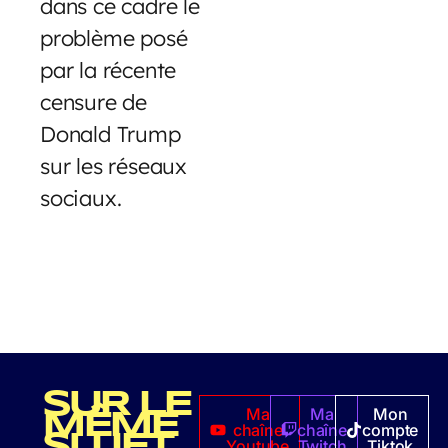
dans ce cadre le
problème posé
par la récente
censure de
Donald Trump
sur les réseaux
sociaux.
SUR LE
Ma
Ma
Mon
MÊME
chaîne
chaîne
compte
SUJET
Youtube
Twitch
Tiktok