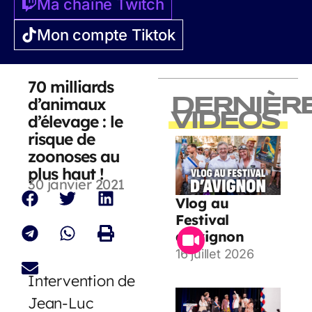
Ma chaîne Twitch
Mon compte Tiktok
70 milliards
d’animaux
DERNIÈR
VIDEOS
d’élevage : le
risque de
zoonoses au
plus haut !
30 janvier 2021
Vlog au
Festival
d’Avignon
16 juillet 2026
Intervention de
Jean-Luc