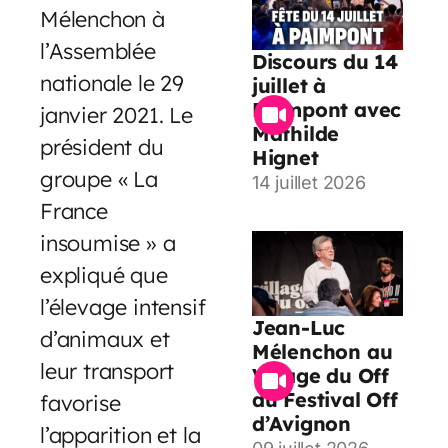
Mélenchon à
l’Assemblée
Discours du 14
nationale le 29
juillet à
Paimpont avec
janvier 2021. Le
Mathilde
président du
Hignet
groupe « La
14 juillet 2026
France
insoumise » a
expliqué que
l’élevage intensif
Jean-Luc
d’animaux et
Mélenchon au
leur transport
Village du Off
du Festival Off
favorise
d’Avignon
l’apparition et la