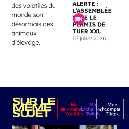
ALERTE :
des volatiles du
L’ASSEMBLÉE
monde sont
VOTE LE
désormais des
PERMIS DE
TUER XXL
animaux
07 juillet 2026
d’élevage.
SUR LE
Ma
Ma
Mon
MÊME
chaîne
chaîne
compte
SUJET
Youtube
Twitch
Tiktok