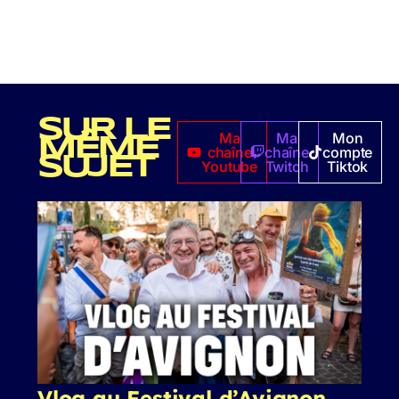
SUR LE
Ma
Ma
Mon
MÊME
chaîne
chaîne
compte
SUJET
Youtube
Twitch
Tiktok
Vlog au Festival d’Avignon