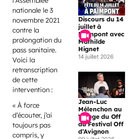
l’Assemblée
nationale le 3
Discours du 14
novembre 2021
juillet à
contre la
Paimpont avec
prolongation du
Mathilde
Hignet
pass sanitaire.
14 juillet 2026
Voici la
retranscription
de cette
intervention :
Jean-Luc
« À force
Mélenchon au
d’écouter, j’ai
Village du Off
du Festival Off
toujours pas
d’Avignon
compris, y