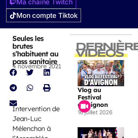
Ma chaîne Twitch
Mon compte Tiktok
Seules les
brutes
DERNIÈR
VIDEOS
s’habituent au
pass sanitaire
4 novembre 2021
Vlog au
Festival
d’Avignon
Intervention de
16 juillet 2026
Jean-Luc
Mélenchon à