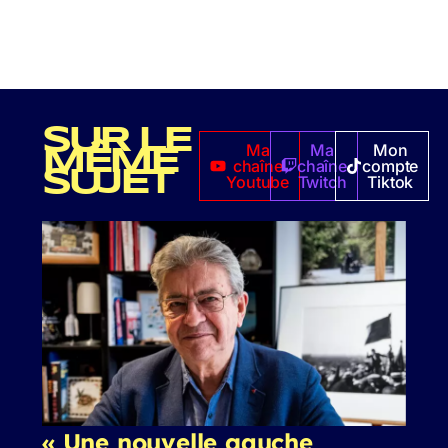
SUR LE
Ma
Ma
Mon
MÊME
chaîne
chaîne
compte
SUJET
Youtube
Twitch
Tiktok
« Une nouvelle gauche