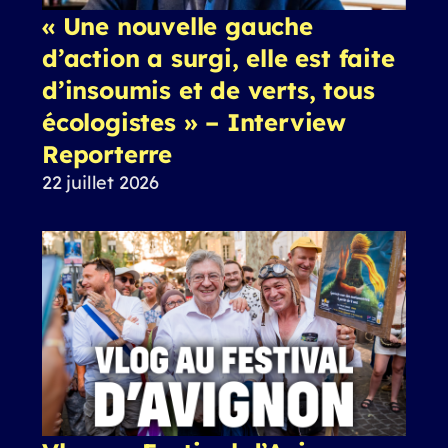
« Une nouvelle gauche
d’action a surgi, elle est faite
d’insoumis et de verts, tous
écologistes » – Interview
Reporterre
22 juillet 2026