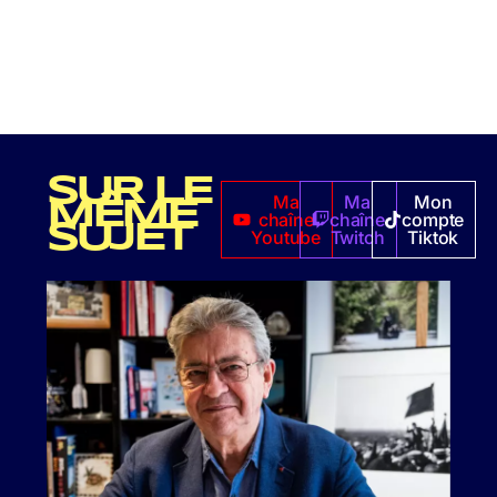
SUR LE
Ma
Ma
Mon
MÊME
chaîne
chaîne
compte
SUJET
Youtube
Twitch
Tiktok