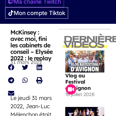
Ma chaîne Twitch
Mon compte Tiktok
McKinsey :
avec moi, fini
DERNIÈR
VIDEOS
les cabinets de
conseil – Elysée
2022 : le replay
31 mars 2022
Vlog au
Festival
d’Avignon
16 juillet 2026
Le jeudi 31 mars
2022, Jean-Luc
Mélenchon était