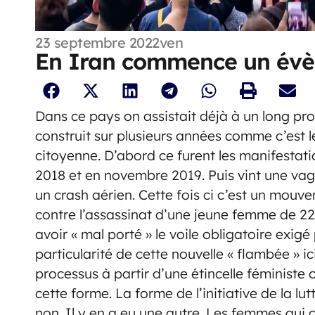
23 septembre 2022
ven
En Iran commence un évè
Dans ce pays on assistait déjà à un long proc
construit sur plusieurs années comme c’est l
citoyenne. D’abord ce furent les manifestatio
2018 et en novembre 2019. Puis vint une va
un crash aérien. Cette fois ci c’est un mouve
contre l’assassinat d’une jeune femme de 2
avoir « mal porté » le voile obligatoire exigé 
particularité de cette nouvelle « flambée » 
processus à partir d’une étincelle féministe 
cette forme. La forme de l’initiative de la lu
non. Il y en a eu une autre. Les femmes qui o