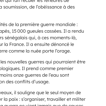
 qui fait reculer les ténèbres de
la soumission, de l’obéissance à des
cités de la première guerre mondiale :
pés, 15 000 gueules cassées. Il a rendu
rs sénégalais qui, à ces moments-là,
 la France. Il a ensuite dénoncé le
uerre comme la nuée porte l’orage.
les nouvelles guerres qui pourraient être
ologiques. Il prend comme premier
 moins onze guerres de l’eau sont
n des conflits d’usage.
eaux, il souligne que le seul moyen de
la paix : s’organiser, travailler et militer
e la guerre ne vient jamais que de causes