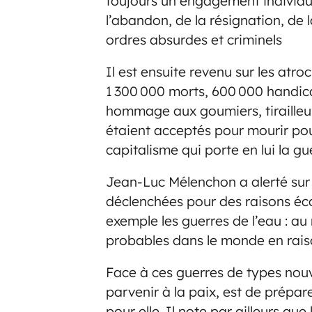
toujours un engagement individuel
l’abandon, de la résignation, de 
ordres absurdes et criminels
Il est ensuite revenu sur les atro
1 300 000 morts, 600 000 handica
hommage aux goumiers, tirailleu
étaient acceptés pour mourir pour
capitalisme qui porte en lui la g
Jean-Luc Mélenchon a alerté sur 
déclenchées pour des raisons éc
exemple les guerres de l’eau : au
probables dans le monde en raiso
Face à ces guerres de types nouv
parvenir à la paix, est de préparer 
pour elle. Il note par ailleurs qu