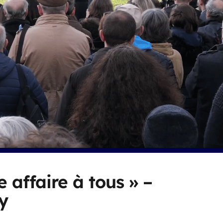
e affaire à tous » –
y