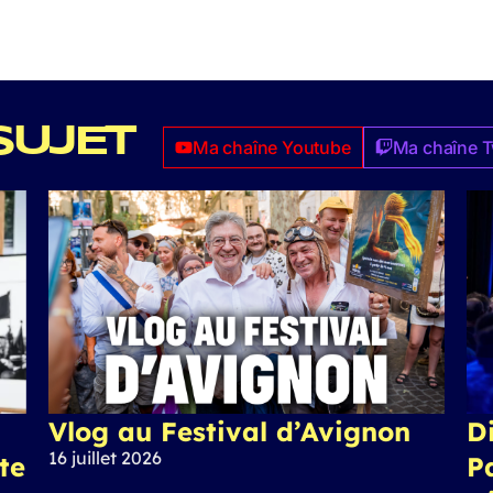
SUJET
Ma chaîne Youtube
Ma chaîne T
Vlog au Festival d’Avignon
Di
16 juillet 2026
ite
P