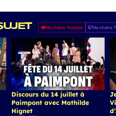
SUJET
Ma chaîne Youtube
Ma chaîne T
Discours du 14 juillet à
J
Paimpont avec Mathilde
Vi
Hignet
d