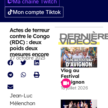
Ma chaîne Twitch
Mon compte Tiktok
Actes de terreur
contre le Congo
DERNIÈR
VIDEOS
(RDC) : deux
poids deux
mesures encore
27 octobre 2023
Vlog au
Festival
d’Avignon
16 juillet 2026
Jean-Luc
Mélenchon