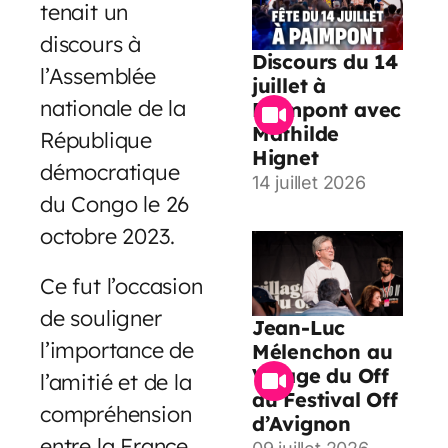
tenait un
discours à
Discours du 14
l’Assemblée
juillet à
nationale de la
Paimpont avec
Mathilde
République
Hignet
démocratique
14 juillet 2026
du Congo le 26
octobre 2023.
Ce fut l’occasion
de souligner
Jean-Luc
l’importance de
Mélenchon au
Village du Off
l’amitié et de la
du Festival Off
compréhension
d’Avignon
entre la France