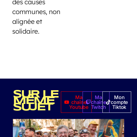
des causes
communes, non
alignée et
solidaire.
SUR LE
Ma
Ma
Mon
MÊME
chaîne
chaîne
compte
SUJET
Youtube
Twitch
Tiktok