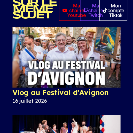
SUR LE
Ma
Ma
Mon
MÊME
chaîne
chaîne
compte
SUJET
Youtube
Twitch
Tiktok
Vlog au Festival d’Avignon
16 juillet 2026