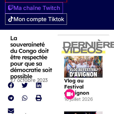
Ma chaîne Twitch
Mon compte Tiktok
La
souveraineté
DERNIÈR
VIDEOS
du Congo doit
être respectée
pour que sa
démocratie soit
possible
27 octobre 2023
Vlog au
Festival
d’Avignon
16 juillet 2026