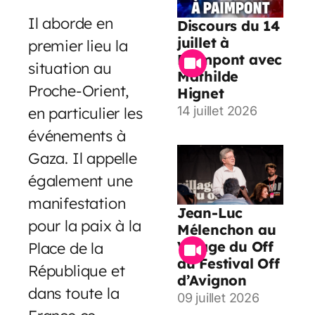
Il aborde en
Discours du 14
juillet à
premier lieu la
Paimpont avec
situation au
Mathilde
Proche-Orient,
Hignet
en particulier les
14 juillet 2026
événements à
Gaza. Il appelle
également une
manifestation
Jean-Luc
pour la paix à la
Mélenchon au
Village du Off
Place de la
du Festival Off
République et
d’Avignon
dans toute la
09 juillet 2026