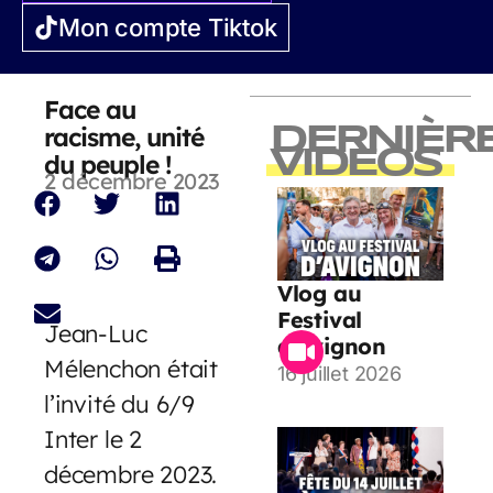
Mon compte Tiktok
Face au
racisme, unité
DERNIÈR
VIDEOS
du peuple !
2 décembre 2023
Vlog au
Festival
Jean-Luc
d’Avignon
Mélenchon était
16 juillet 2026
l’invité du 6/9
Inter le 2
décembre 2023.