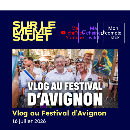
SUR LE
Ma
Ma
Mon
MÊME
chaîne
chaîne
compte
SUJET
Youtube
Twitch
Tiktok
Vlog au Festival d’Avignon
16 juillet 2026