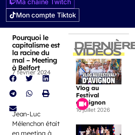
Ma chaîne Twitch
Mon compte Tiktok
Pourquoi le
capitalisme est
DERNIÈR
VIDEOS
la racine du
mal – Meeting
à Belfort
7 février 2024
Vlog au
Festival
d’Avignon
16 juillet 2026
Jean-Luc
Mélenchon était
en meeting à