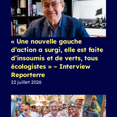
« Une nouvelle gauche
d’action a surgi, elle est faite
d’insoumis et de verts, tous
écologistes » – Interview
Reporterre
22 juillet 2026