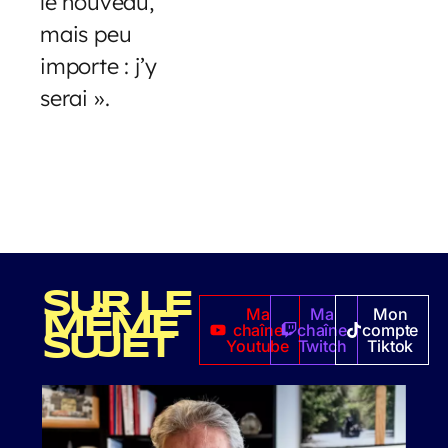
le nouveau,
mais peu
importe : j’y
serai ».
SUR LE
Ma
Ma
Mon
MÊME
chaîne
chaîne
compte
SUJET
Youtube
Twitch
Tiktok