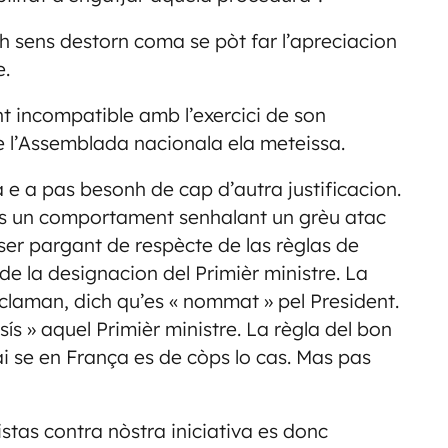
ch sens destorn coma se pòt far l’apreciacion
e.
 incompatible amb l’exercici de son
de l’Assemblada nacionala ela meteissa.
e a pas besonh de cap d’autra justificacion.
e es un comportament senhalant un grèu atac
er pargant de respècte de las règlas de
e la designacion del Primièr ministre. La
eclaman, dich qu’es « nommat » pel President.
ís » aquel Primièr ministre. La règla del bon
ai se en França es de còps lo cas. Mas pas
as contra nòstra iniciativa es donc