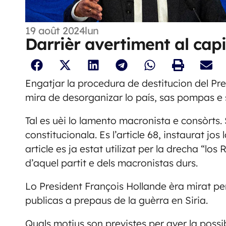
19 août 2024
lun
Darrièr avertiment al capi
Engatjar la procedura de destitucion del Pr
mira de desorganizar lo país, sas pompas e 
Tal es uèi lo lamento macronista e consòrts
constitucionala. Es l’article 68, instaurat jo
article es ja estat utilizat per la drecha “lo
d’aquel partit e dels macronistas durs.
Lo President François Hollande èra mirat pe
publicas a prepaus de la guèrra en Siria.
Quals motius son previstes per aver la possi