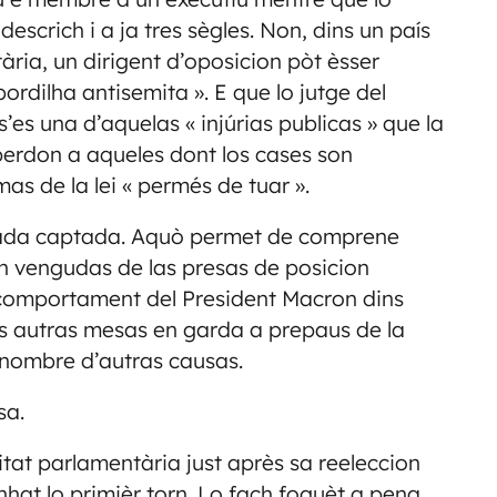
escrich i a ja tres sègles. Non, dins un país
ria, un dirigent d’oposicion pòt èsser
bordilha antisemita ». E que lo jutge del
s’es una d’aquelas « injúrias publicas » que la
perdon a aqueles dont los cases son
s de la lei « permés de tuar ».
stada captada. Aquò permet de comprene
n vengudas de las presas de posicion
o comportament del President Macron dins
s autras mesas en garda a prepaus de la
e nombre d’autras causas.
sa.
tat parlamentària just après sa reeleccion
at lo primièr torn. Lo fach foguèt a pena