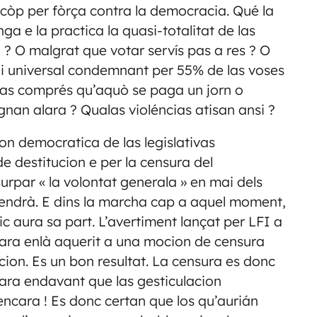
 còp per fòrça contra la democracia. Qué la
 e la practica la quasi-totalitat de las
? O malgrat que votar servís pas a res ? O
agi universal condemnant per 55% de las voses
pas comprés qu’aquò se paga un jorn o
gnan alara ? Qualas violéncias atisan ansi ?
on democratica de las legislativas
 destitucion e per la censura del
rpar « la volontat generala » en mai dels
 Vendrà. E dins la marcha cap a aquel moment,
c aura sa part. L’avertiment lançat per LFI a
 d’ara enlà aquerit a una mocion de censura
cion. Es un bon resultat. La censura es donc
ara endavant que las gesticulacion
encara ! Es donc certan que los qu’aurián