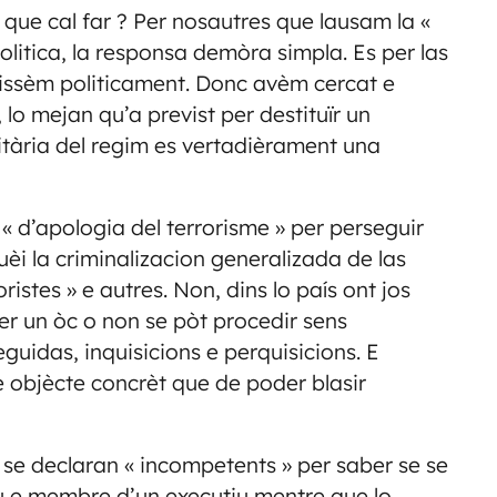
que cal far ? Per nosautres que lausam la «
olitica, la responsa demòra simpla. Es per las
agissèm politicament. Donc avèm cercat e
lo mejan qu’a previst per destituïr un
itària del regim es vertadièrament una
 « d’apologia del terrorisme » per perseguir
èi la criminalizacion generalizada de las
istes » e autres. Non, dins lo país ont jos
er un òc o non se pòt procedir sens
guidas, inquisicions e perquisicions. E
objècte concrèt que de poder blasir
 se declaran « incompetents » per saber se se
iu e membre d’un executiu mentre que lo