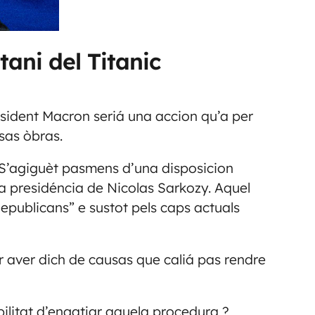
tani del Titanic
esident Macron seriá una accion qu’a per
sas òbras.
. S’agiguèt pasmens d’una disposicion
s la presidéncia de Nicolas Sarkozy. Aquel
s Republicans” e sustot pels caps actuals
r aver dich de causas que caliá pas rendre
bilitat d’engatjar aquela procedura ?