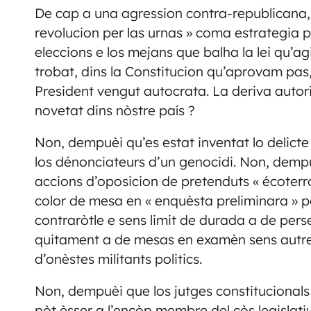
De cap a una agression contra-republicana, 
revolucion per las urnas » coma estrategia p
eleccions e los mejans que balha la lei qu’
trobat, dins la Constitucion qu’aprovam pas, 
President vengut autocrata. La deriva autor
novetat dins nòstre país ?
Non, dempuèi qu’es estat inventat lo delicte
los dénonciateurs d’un genocidi. Non, dempu
accions d’oposicion de pretenduts « écoterror
color de mesa en « enquèsta preliminara » p
contraròtle e sens limit de durada a de perse
quitament a de mesas en examèn sens autre 
d’onèstes militants politics.
Non, dempuèi que los jutges constitucionals
pòt èsser a l’encòp membre del còs legislat