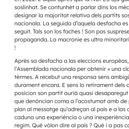
soslinhat. Se contunhèt a parlar dins los mèd
designar la majoritat relativa dels partits s
nacionala. La seguida d’aquela desfacha es
seguit. Tals son los faches ! Son pas suspres
propaganda. La macronie es ultra minoritar
!
Après sa desfacha a las eleccions europèas, 
l’Assemblada nacionala per obtenir « una cla
tèrmes. A recebut una responsa sens ambigüit
durament encara. E sens lo retirament dels 
posicion son partit auriá quasi desaparegut
que denóncian coma a l’acostumat amb de p
plan al messatge qu’adreçan al país e a la
caduna una experiéncia o una inexperiéncia de
regim. Qué vòlon dire al país ? Qué i a pas 