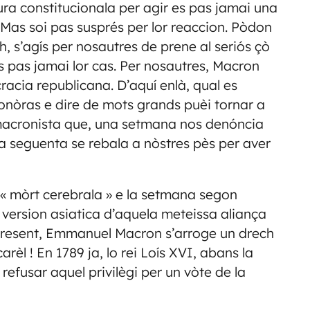
ra constitucionala per agir es pas jamai una
 Mas soi pas susprés per lor reaccion. Pòdon
, s’agís per nosautres de prene al seriós çò
 pas jamai lor cas. Per nosautres, Macron
acia republicana. D’aquí enlà, qual es
sonòras e dire de mots grands puèi tornar a
n macronista que, una setmana nos denóncia
a seguenta se rebala a nòstres pès per aver
« mòrt cerebrala » e la setmana segon
a version asiatica d’aquela meteissa aliança
as present, Emmanuel Macron s’arroge un drech
arèl ! En 1789 ja, lo rei Loís XVI, abans la
 refusar aquel privilègi per un vòte de la