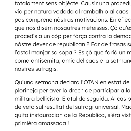
totalament sens objècte. Causir una procedu
via per natura vodada al rambalh o al caos.
pas comprene nòstras motivacions. En efièch
que nos disèm nosautres meteisses. Çò qu’es
procedís a un còp per fòrça contra la democr
nòstre dever de republican ? Far de frasas 
l’ostal manjar sa sopa ? Es çò que fariá u
coma antisemita, amic del caos e la setman
nòstres sufragis.
Qu’una setmana declara l’OTAN en estat de 
plorineja per aver lo drech de participar a l
militara bellicista. E atal de seguida. Al c
de veto sul resultat del sufragi universal. Mac
quita instauracion de la Republica, s’èra vist
primièra amassada !