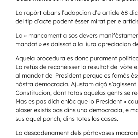
Lo rapòrt abans l’adopcion d’e article 68 di
del tip d’acte podent èsser mirat per e articl
Lo « mancament a sos devers manifèstament
mandat » es daissat a la liura apreciacion 
Aquela procedura es donc purament politica 
Lo refús de reconéisser lo resultat del vòt
al mandat del President perque es famós èss
nòstra democracia. Ajustam aiçò s’agissent d
Constitucion, dont totas aquelas gents se r
Mas es pas dich enlòc que lo President « caus
plaser existís pas dins una democracia, e m
sus aquel ponch, dins totes los cases.
Lo descadenament dels pòrtavoses macronist