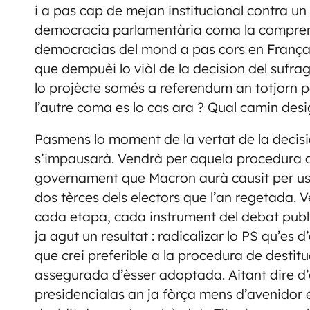
i a pas cap de mejan institucional contra un
democracia parlamentària coma la comprenga
democracias del mond a pas cors en França 
que dempuèi lo viòl de la decision del sufr
lo projècte somés a referendum an totjorn 
l’autre coma es lo cas ara ? Qual camin desi
Pasmens lo moment de la vertat de la decisi
s’impausarà. Vendrà per aquela procedura de
governament que Macron aurà causit per usu
dos tèrces dels electors que l’an regetada.
cada etapa, cada instrument del debat publi
ja agut un resultat : radicalizar lo PS qu’es
que crei preferible a la procedura de destitu
assegurada d’èsser adoptada. Aitant dire d’
presidencialas an ja fòrça mens d’avenidor 