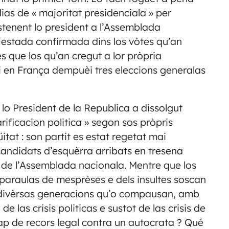
ias de « majoritat presidenciala » per
ostenent lo president a l’Assemblada
 estada confirmada dins los vòtes qu’an
es que los qu’an cregut a lor pròpria
i en França dempuèi tres eleccions generalas
lo President de la Republica a dissolgut
rificacion politica » segon sos pròpris
at : son partit es estat regetat mai
candidats d’esquèrra arribats en tresena
 de l’Assemblada nacionala. Mentre que los
araulas de mesprèses e dels insultes soscan
s divèrsas generacions qu’o compausan, amb
 las crisis politicas e sustot de las crisis de
cap de recors legal contra un autocrata ? Qué