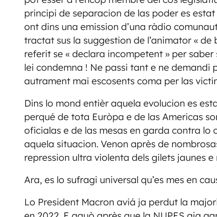
principi de separacion de las poder es estat d
ont dins una emission d’una ràdio comunautà
tractat sus la suggestion de l’animator « de 
referit se « declara incompetent » per saber 
lei condemna ! Ne passi tant e ne demandi 
autrament mai escosents coma per las victima
Dins lo mond entièr aquela evolucion es e
perqué de tota Euròpa e de las Americas so
oficialas e de las mesas en garda contra l
aquela situacion. Venon après de nombrosa
repression ultra violenta dels gilets jaunes 
Ara, es lo sufragi universal qu’es mes en cau
Lo President Macron aviá ja perdut la majori
en 2022. E aquò après que la NUPES aja ganh