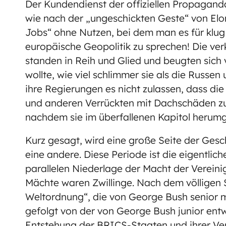
Der Kundendienst der offiziellen Propagand
wie nach der „ungeschickten Geste“ von Elo
Jobs“ ohne Nutzen, bei dem man es für klug 
europäische Geopolitik zu sprechen! Die ve
standen in Reih und Glied und beugten sich 
wollte, wie viel schlimmer sie als die Russen
ihre Regierungen es nicht zulassen, dass die
und anderen Verrückten mit Dachschäden z
nachdem sie im überfallenen Kapitol herumge
Kurz gesagt, wird eine große Seite der Ges
eine andere. Diese Periode ist die eigentli
parallelen Niederlage der Macht der Vereini
Mächte waren Zwillinge. Nach dem völligen 
Weltordnung“, die von George Bush senior mi
gefolgt von der von George Bush junior entw
Entstehung der BRICS-Staaten und ihrer Ve