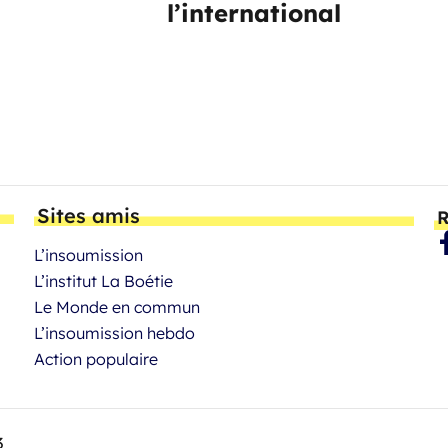
l’international
Sites amis
R
L’insoumission
L’institut La Boétie
Le Monde en commun
L’insoumission hebdo
Action populaire
3