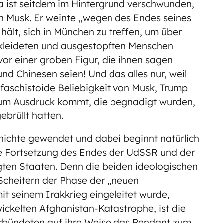
a ist seitdem im Hintergrund verschwunden,
n Musk. Er weinte „wegen des Endes seines
hält, sich in München zu treffen, um über
rkleideten und ausgestopften Menschen
vor einer groben Figur, die ihnen sagen
 und Chinesen seien! Und das alles nur, weil
 faschistoide Beliebigkeit von Musk, Trump
um Ausdruck kommt, die begnadigt wurden,
brüllt hatten.
chichte gewendet und dabei beginnt natürlich
che Fortsetzung des Endes der UdSSR und der
gten Staaten. Denn die beiden ideologischen
Scheitern der Phase der „neuen
t seinem Irakkrieg eingeleitet wurde,
ickelten Afghanistan-Katastrophe, ist die
rbündeten auf ihre Weise das Pendant zum