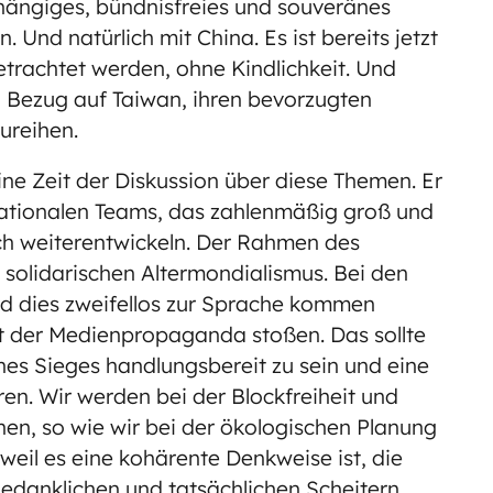
bhängiges, bündnisfreies und souveränes
 Und natürlich mit China. Es ist bereits jetzt
etrachtet werden, ohne Kindlichkeit. Und
in Bezug auf Taiwan, ihren bevorzugten
zureihen.
e Zeit der Diskussion über diese Themen. Er
nationalen Teams, das zahlenmäßig groß und
ich weiterentwickeln. Der Rahmen des
s solidarischen Altermondialismus. Bei den
d dies zweifellos zur Sprache kommen
t der Medienpropaganda stoßen. Das sollte
ines Sieges handlungsbereit zu sein und eine
en. Wir werden bei der Blockfreiheit und
en, so wie wir bei der ökologischen Planung
il es eine kohärente Denkweise ist, die
edanklichen und tatsächlichen Scheitern