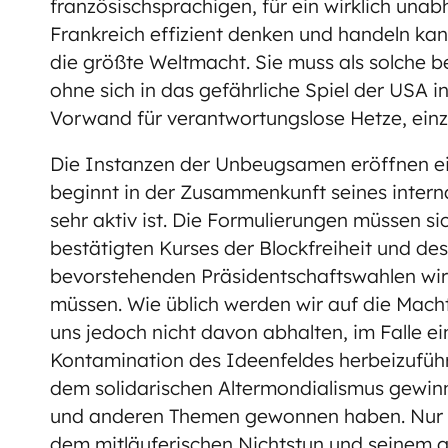
französischsprachigen, für ein wirklich una
Frankreich effizient denken und handeln kann.
die größte Weltmacht. Sie muss als solche b
ohne sich in das gefährliche Spiel der USA 
Vorwand für verantwortungslose Hetze, ein
Die Instanzen der Unbeugsamen eröffnen ein
beginnt in der Zusammenkunft seines inter
sehr aktiv ist. Die Formulierungen müssen s
bestätigten Kurses der Blockfreiheit und de
bevorstehenden Präsidentschaftswahlen wir
müssen. Wie üblich werden wir auf die Mach
uns jedoch nicht davon abhalten, im Falle e
Kontamination des Ideenfeldes herbeizuführ
dem solidarischen Altermondialismus gewinn
und anderen Themen gewonnen haben. Nur we
dem mitläuferischen Nichtstun und seinem g