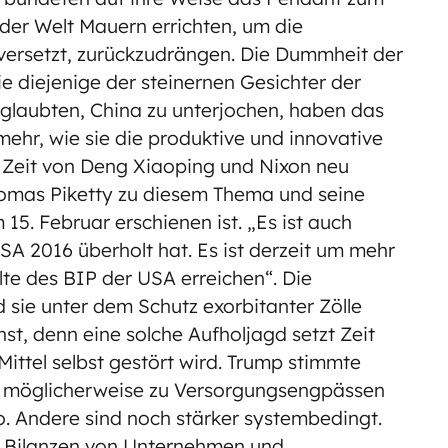
f der Welt Mauern errichten, um die
 versetzt, zurückzudrängen. Die Dummheit der
e diejenige der steinernen Gesichter der
 glaubten, China zu unterjochen, haben das
mehr, wie sie die produktive und innovative
er Zeit von Deng Xiaoping und Nixon neu
Thomas Piketty zu diesem Thema und seine
15. Februar erschienen ist. „Es ist auch
SA 2016 überholt hat. Es ist derzeit um mehr
te des BIP der USA erreichen“. Die
d sie unter dem Schutz exorbitanter Zölle
nst, denn eine solche Aufholjagd setzt Zeit
Mittel selbst gestört wird. Trump stimmte
ck möglicherweise zu Versorgungsengpässen
ko. Andere sind noch stärker systembedingt.
ie Bilanzen von Unternehmen und