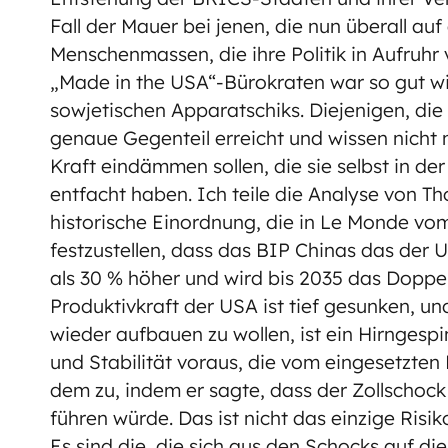
Fall der Mauer bei jenen, die nun überall au
Menschenmassen, die ihre Politik in Aufruhr
„Made in the USA“-Bürokraten war so gut wi
sowjetischen Apparatschiks. Diejenigen, die
genaue Gegenteil erreicht und wissen nicht 
Kraft eindämmen sollen, die sie selbst in d
entfacht haben. Ich teile die Analyse von 
historische Einordnung, die in Le Monde vom 
festzustellen, dass das BIP Chinas das der U
als 30 % höher und wird bis 2035 das Doppel
Produktivkraft der USA ist tief gesunken, un
wieder aufbauen zu wollen, ist ein Hirngespi
und Stabilität voraus, die vom eingesetzten 
dem zu, indem er sagte, dass der Zollscho
führen würde. Das ist nicht das einzige Risi
Es sind die, die sich aus den Schocks auf d