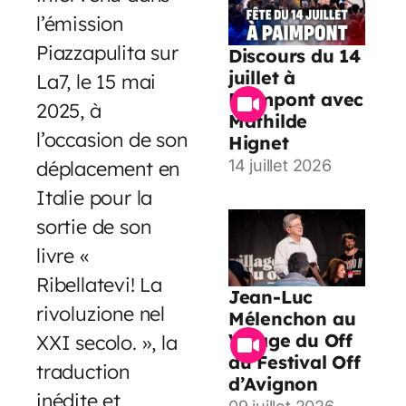
l’émission
Piazzapulita sur
Discours du 14
juillet à
La7, le 15 mai
Paimpont avec
2025, à
Mathilde
l’occasion de son
Hignet
déplacement en
14 juillet 2026
Italie pour la
sortie de son
livre «
Ribellatevi! La
Jean-Luc
rivoluzione nel
Mélenchon au
Village du Off
XXI secolo. », la
du Festival Off
traduction
d’Avignon
inédite et