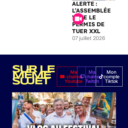
ALERTE :
L’ASSEMBLÉE
VOTE LE
PERMIS DE
TUER XXL
07 juillet 2026
SUR LE
Ma
Ma
Mon
MÊME
chaîne
chaîne
compte
SUJET
Youtube
Twitch
Tiktok