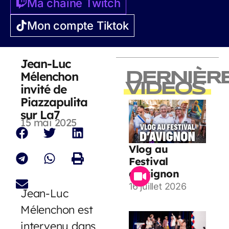
Ma chaîne Twitch
Mon compte Tiktok
Jean-Luc
Mélenchon
DERNIÈR
VIDEOS
invité de
Piazzapulita
sur La7
15 mai 2025
Vlog au
Festival
d’Avignon
16 juillet 2026
Jean-Luc
Mélenchon est
intervenu dans