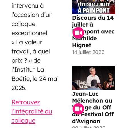
intervenu à
l’occasion d’un
Discours du 14
colloque
juillet à
Paimpont avec
exceptionnel
Mathilde
« La valeur
Hignet
travail, à quel
14 juillet 2026
prix ? » de
l’Institut La
Boétie, le 24 mai
2025.
Jean-Luc
Mélenchon au
Retrouvez
Village du Off
l’intégralité du
du Festival Off
colloque
d’Avignon