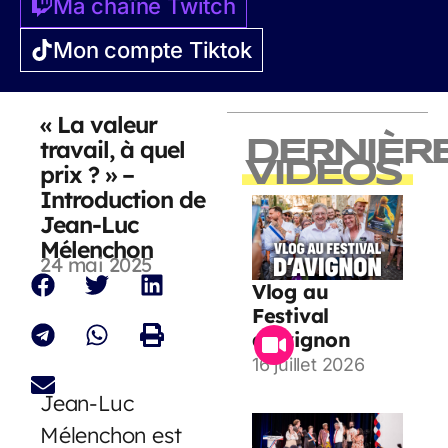
Ma chaîne Twitch
Mon compte Tiktok
« La valeur
travail, à quel
DERNIÈR
VIDEOS
prix ? » –
Introduction de
Jean-Luc
Mélenchon
24 mai 2025
Vlog au
Festival
d’Avignon
16 juillet 2026
Jean-Luc
Mélenchon est