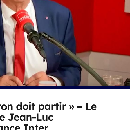
n doit partir » – Le
de Jean-Luc
ance Inter