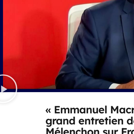
« Emmanuel Macro
grand entretien 
Mélenchon sur Fr