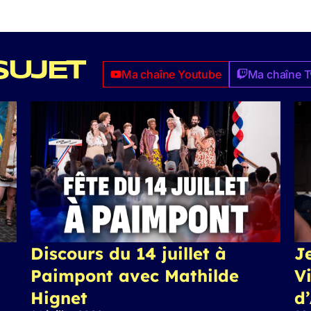
SUJET
Ma chaîne Youtube
Ma chaîne T
Discours du 14 juillet à
J
Paimpont avec Mathilde
Vi
Hignet
d