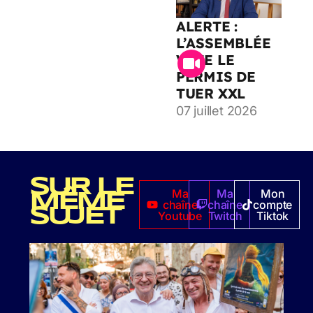
ALERTE :
L’ASSEMBLÉE
VOTE LE
PERMIS DE
TUER XXL
07 juillet 2026
SUR LE
Ma
Ma
Mon
MÊME
chaîne
chaîne
compte
SUJET
Youtube
Twitch
Tiktok