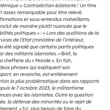
stémique ».
Contradiction éclatante ! Un titre
ait assez remarquable pour être relevé.
ffirmations et sous-entendus malveillants.
nclut de manière plutôt nuancée que le
ilités politiques » : « Lors des auditions de la
ces de l’Etat (ministère de l’intérieur,
as été signalé que certains partis politiques
r des militants islamistes. »
Bref, la
 chefferie du « Monde ». En fait,
 deux phrases qui expliquent son
pport, en revanche, est entièrement
ion la plus problématique dans ses rapports
epuis le 7 octobre 2023, le militantisme
nces avec les islamistes. Outre la question
e, la défense des minorités ou le rejet de
chement. »
Ici, plus besoin de faire du