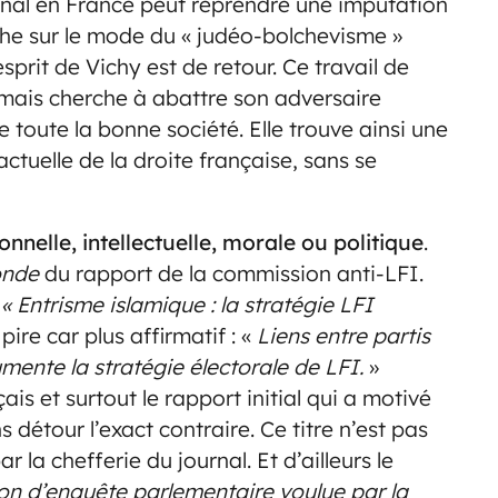
urnal en France peut reprendre une imputation
uche sur le mode du « judéo-bolchevisme »
prit de Vichy est de retour. Ce travail de
 mais cherche à abattre son adversaire
e toute la bonne société. Elle trouve ainsi une
actuelle de la droite française, sans se
onnelle, intellectuelle, morale ou politique
.
onde
du rapport de la commission anti-LFI.
:
« Entrisme islamique : la stratégie LFI
 pire car plus affirmatif : «
Liens entre partis
mente la stratégie électorale de LFI.
»
s et surtout le rapport initial qui a motivé
 détour l’exact contraire. Ce titre n’est pas
ar la chefferie du journal. Et d’ailleurs le
on d’enquête parlementaire voulue par la