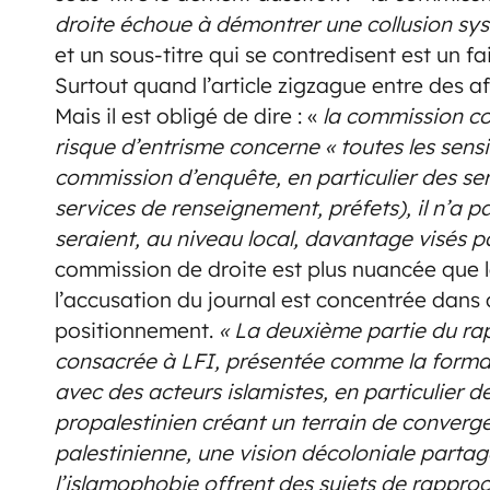
droite échoue à démontrer une collusion sy
et un sous-titre qui se contredisent est un f
Surtout quand l’article zigzague entre des a
Mais il est obligé de dire : «
la commission co
risque d’entrisme concerne « toutes les sensib
commission d’enquête, en particulier des servi
services de renseignement, préfets), il n’a p
seraient, au niveau local, davantage visés pa
commission de droite est plus nuancée que la
l’accusation du journal est concentrée dans
positionnement.
« La deuxième partie du ra
consacrée à LFI, présentée comme la format
avec des acteurs islamistes, en particulier d
propalestinien créant un terrain de converge
palestinienne, une vision décoloniale partagé
l’islamophobie offrent des sujets de rappro