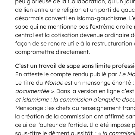
peu glorieuse de la Collaboration, qu’un jo
de lien entre une religion et un parti de ga
désormais converti en islamo-gauchisme. L’es
sape qui ne mentionne pas l’extrême droite
central est la cotisation devenue ordinaire d
façon de se rendre utile à la restructuration 
compromettre directement.
C’est un travail de sape sans limite professi
En atteste le compte rendu publié par
Le M
Le titre du
Monde
est un mensonge éhonté 
documentée »
. Dans la version en ligne c’est
et islamisme : la commission d’enquête docu
Mensonge : les chefs du renseignement françai
la création de la commission ont affirmé sans
celui de l’auteur de l’article. Il a été imposé p
sous-titre le dément aussitôt. :
« la commissi