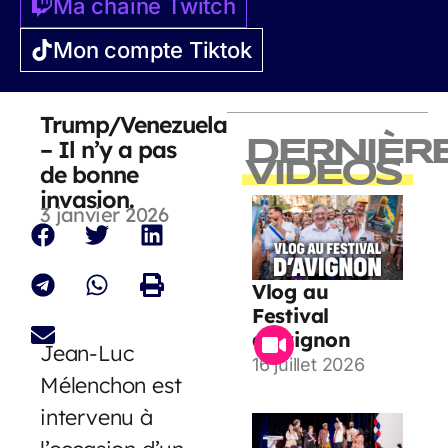
Ma chaîne Twitch
Mon compte Tiktok
Trump/Venezuela
– Il n’y a pas
DERNIÈR
VIDEOS
de bonne
invasion.
3 janvier 2026
Vlog au
Festival
d’Avignon
Jean-Luc
16 juillet 2026
Mélenchon est
intervenu à