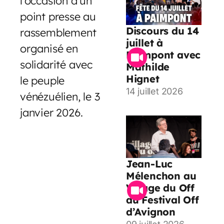
l’occasion d’un
point presse au
Discours du 14
rassemblement
juillet à
organisé en
Paimpont avec
solidarité avec
Mathilde
Hignet
le peuple
14 juillet 2026
vénézuélien, le 3
janvier 2026.
Jean-Luc
Mélenchon au
Village du Off
du Festival Off
d’Avignon