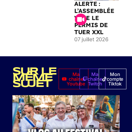
ALERTE :
L’ASSEMBLÉE
VOTE LE
PERMIS DE
TUER XXL
07 juillet 2026
SUR LE
Ma
Ma
Mon
MÊME
chaîne
chaîne
compte
SUJET
Youtube
Twitch
Tiktok