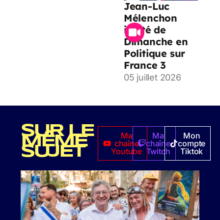
Jean-Luc
Mélenchon
invité de
Dimanche en
Politique sur
France 3
05 juillet 2026
SUR LE
Ma
Ma
Mon
MÊME
chaîne
chaîne
compte
SUJET
Youtube
Twitch
Tiktok