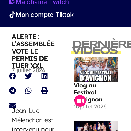
Ma chaîne Twitch
Mon compte Tiktok
ALERTE :
L’ASSEMBLÉE
DERNIÈR
VIDEOS
VOTE LE
PERMIS DE
TUER XXL
7 juillet 2026
Vlog au
Festival
d’Avignon
16 juillet 2026
Jean-Luc
Mélenchon est
intervenu pour