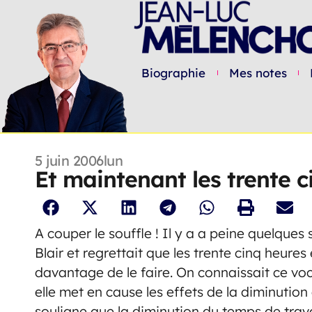
Biographie
Mes notes
5 juin 2006
lun
Et maintenant les trente c
A couper le souffle ! Il y a a peine quelque
Blair et regrettait que les trente cinq heure
davantage de le faire. On connaissait ce voc
elle met en cause les effets de la diminution d
souligne que la diminution du temps de travail