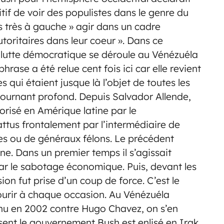
sitif de voir des populistes dans le genre du
s très à gauche » agir dans un cadre
oritaires dans leur coeur ». Dans ce
a lutte démocratique se déroule au Vénézuéla
phrase a été relue cent fois ici car elle revient
s qui étaient jusque là l’objet de toutes les
n tournant profond. Depuis Salvador Allende,
risé en Amérique latine par le
tus frontalement par l’intermédiaire de
es ou de généraux félons. Le précédent
gne. Dans un premier temps il s’agissait
par le sabotage économique. Puis, devant les
on fut prise d’un coup de force. C’est le
courir à chaque occasion. Au Vénézuéla
enu en 2002 contre Hugo Chavez, on s’en
résent le gouvernement Bush est enlisé en Irak.