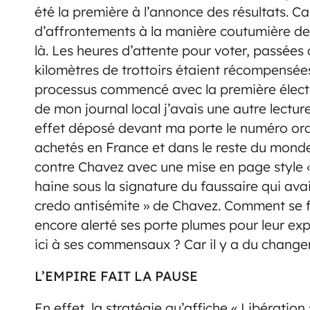
été la première à l’annonce des résultats. C
d’affrontements à la manière coutumière de l
là. Les heures d’attente pour voter, passées d
kilomètres de trottoirs étaient récompensées.
processus commencé avec la première électi
de mon journal local j’avais une autre lectur
effet déposé devant ma porte le numéro ordu
achetés en France et dans le reste du monde 
contre Chavez avec une mise en page style «
haine sous la signature du faussaire qui avai
credo antisémite » de Chavez. Comment se f
encore alerté ses porte plumes pour leur ex
ici à ses commensaux ? Car il y a du chang
L’EMPIRE FAIT LA PAUSE
En effet, la stratégie qu’affiche « Libération