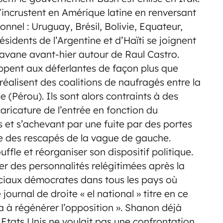
incrustent en Amérique latine en renversant
ionnel : Uruguay, Brésil, Bolivie, Equateur,
sidents de l’Argentine et d’Haïti se joignent
vane avant-hier autour de Raul Castro.
ppent aux déferlantes de façon plus que
ls réalisent des coalitions de naufragés entre la
ie (Pérou). Ils sont alors contraints à des
caricature de l’entrée en fonction du
 et s’achevant par une fuite par des portes
le des rescapés de la vague de gauche.
fle et réorganiser son dispositif politique.
ver des personnalités relégitimées après la
sociaux démocrates dans tous les pays où
ournal de droite « el national » titre en ce
ra à régénérer l’opposition ». Shanon déjà
Etats Unis ne voulait pas une confrontation