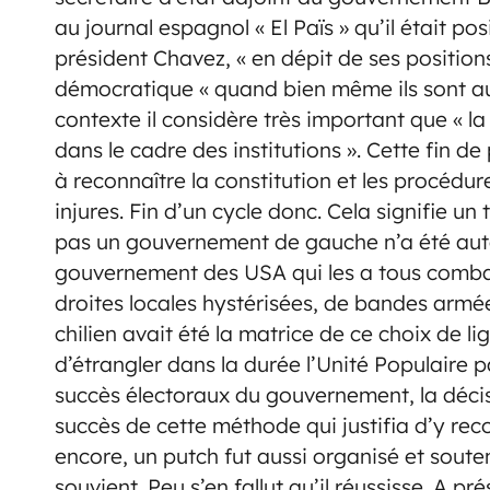
au journal espagnol « El Païs » qu’il était po
président Chavez, « en dépit de ses position
démocratique « quand bien même ils sont aut
contexte il considère très important que « l
dans le cadre des institutions ». Cette fin de 
à reconnaître la constitution et les procédure
injures. Fin d’un cycle donc. Cela signifie u
pas un gouvernement de gauche n’a été auto
gouvernement des USA qui les a tous combat
droites locales hystérisées, de bandes armé
chilien avait été la matrice de ce choix de li
d’étrangler dans la durée l’Unité Populaire 
succès électoraux du gouvernement, la décisi
succès de cette méthode qui justifia d’y re
encore, un putch fut aussi organisé et sout
souvient. Peu s’en fallut qu’il réussisse. A p