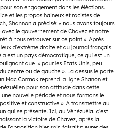
ion pour son engagement dans les éléctions.
ce et les propos haineux et racistes de
sch, Shannon a précisé: « nous avons toujours
e avec le gouvernement de Chavez et notre
êt à nous retrouver sur ce point ». Après
ieux d’extrème droite et au journal français
la est un pays démocratique, ce qui est un
oulignant que » pour les Etats Unis, peu
du centre ou de gauche ». La dessus le porte
an Mac Cormak reprend la ligne Shanon et
Vénézuélien pour son attitude dans cette
r une nouvelle période et nous formons le
positive et constructive ». A transmettre au
un qui se présente. Ici, au Vénézuéla, c’est
nnaissant la victoire de Chavez, après la
l’opposition hier soir, faisait pleurer des