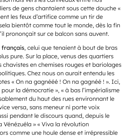
lliers de gens chantaient sous cette douche «
ient les feux d’artifice comme un tir de
ela bientôt comme tout le monde, dès la fin
il prononçait sur ce balcon sans auvent.
 français
, celui que tenaient à bout de bras
lus pure. Sur la place, venus des quartiers
es chavistes en chemises rouges et bariolages
politiques. Chez nous on aurait entendu les
ptes « On na gagnééé ! On na gagnéé ! ». Ici,
 pour la démocratie », « à bas l’impérialisme
nlassablement du haut des rues environnant le
 vice versa, sans meneur ni porte voix
ussi pendant le discours quand, depuis le
a Vénézuéla » « Viva la révolution
alors comme une houle dense et irrépressible