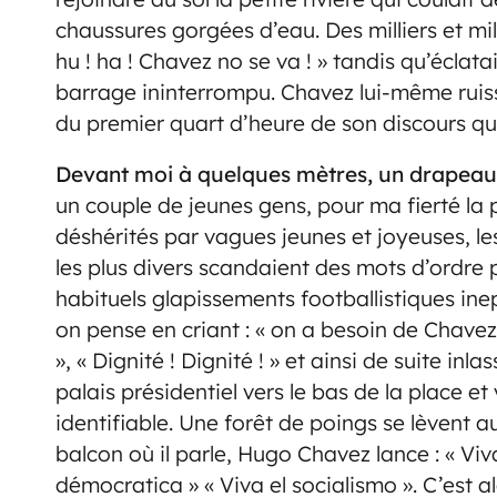
chaussures gorgées d’eau. Des milliers et mi
hu ! ha ! Chavez no se va ! » tandis qu’éclata
barrage ininterrompu. Chavez lui-même ruiss
du premier quart d’heure de son discours qu’
Devant moi à quelques mètres, un drapeau
un couple de jeunes gens, pour ma fierté la p
déshérités par vagues jeunes et joyeuses, l
les plus divers scandaient des mots d’ordre 
habituels glapissements footballistiques ine
on pense en criant : « on a besoin de Chavez
», « Dignité ! Dignité ! » et ainsi de suite i
palais présidentiel vers le bas de la place et
identifiable. Une forêt de poings se lèvent a
balcon où il parle, Hugo Chavez lance : « Viv
démocratica » « Viva el socialismo ». C’est 