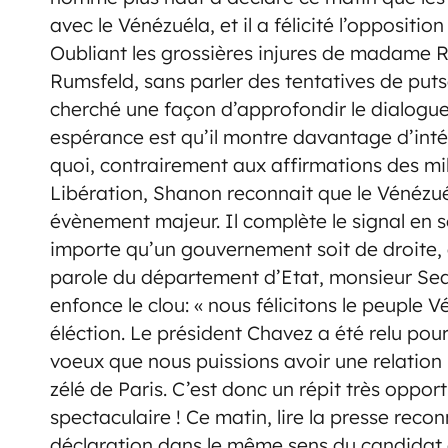
avec le Vénézuéla, et il a félicité l’opposit
Oubliant les grossières injures de madame Ri
Rumsfeld, sans parler des tentatives de put
cherché une façon d’approfondir le dialogu
espérance est qu’il montre davantage d’intér
quoi, contrairement aux affirmations des mil
Libération, Shanon reconnait que le Vénézué
évènement majeur. Il complète le signal en s
importe qu’un gouvernement soit de droite, 
parole du département d’Etat, monsieur Se
enfonce le clou: « nous félicitons le peuple 
éléction. Le président Chavez a été relu pou
voeux que nous puissions avoir une relation 
zélé de Paris. C’est donc un répit très opport
spectaculaire ! Ce matin, lire la presse reco
déclaration dans le même sens du candidat de 