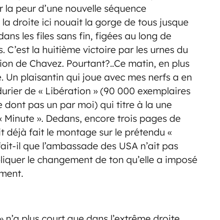
ar la peur d’une nouvelle séquence
a droite ici nouait la gorge de tous jusque
ans les files sans fin, figées au long de
 C’est la huitième victoire par les urnes du
on de Chavez. Pourtant?..Ce matin, en plus
e. Un plaisantin qui joue avec mes nerfs a en
rier de « Libération » (90 000 exemplaires
dont pas un par moi) qui titre à la une
 Minute ». Dedans, encore trois pages de
t déjà fait le montage sur le prétendu «
ait-il que l’ambassade des USA n’ait pas
pliquer le changement de ton qu’elle a imposé
ement.
 » n’a plus court que dans l’extrême droite