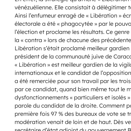
vénézuélienne. Elle consistait à délégitimer 
Ainsi l’enfumeur enragé de « Libération » éc
électorale a été « phagocytée » par le pouvoi
l’élection et proclame les résultats. Ce genre
la « contra » lors de chacune des précédent
Libération s’était proclamé meilleur gardien
président de la communauté juive de Caraca
« Libération » est meilleur gardien de la vi
internationaux et le candidat de l’opposition
a été remerciée pour son travail par les troi
par ce candidat, quand bien même tout le mo
dysfonctionnements « particuliers et isolés »
parole du candidat de la droite. Comment po
première fois 97 % des bureaux de vote se 
modération venait de loin et de haut. Dès 
secrétaire d’état adjoint du gouvernement B