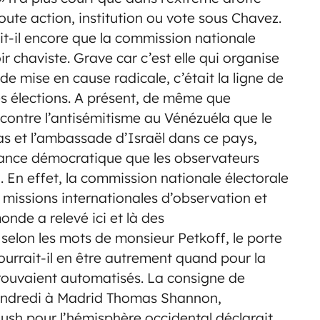
toute action, institution ou vote sous Chavez.
rit-il encore que la commission nationale
r chaviste. Grave car c’est elle qui organise
 de mise en cause radicale, c’était la ligne de
es élections. A présent, de même que
 contre l’antisémitisme au Vénézuéla que le
s et l’ambassade d’Israël dans ce pays,
gilance démocratique que les observateurs
. En effet, la commission nationale électorale
s missions internationales d’observation et
nde a relevé ici et là des
 selon les mots de monsieur Petkoff, le porte
urrait-il en être autrement quand pour la
trouvaient automatisés. La consigne de
vendredi à Madrid Thomas Shannon,
ush pour l’hémisphère occidental déclarait