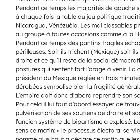
Pendant ce temps les majorités de gauche s’
à chaque fois la table du jeu politique tradit
Nicaragua, Vénézuéla. Les mal classables pré
au groupe à toutes occasions comme à la Ha
Pendant ce temps des pantins fragiles écha
périlleuses. Soit ils trichent (Mexique) soit i
droite et ce qu’il reste de la social démocrat
postures qui sentent fort l’orage à venir. La 
président du Mexique réglée en trois minutes
dérobées symbolise bien la fragilité généra
L’empire doit donc d’abord reprendre son souf
Pour cela il lui faut d’abord essayer de trou
pulvérisation de ses soutiens de droite et 
l’ancien système de bipartisme a explosé. Le j
sens ce matin: « le processus électoral servi
nommé plus haut a déclaré ce matin que les 