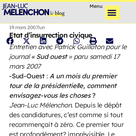
Menu
19 mars 2007
lun
Etat d’insurrection civique
Entretien avec
Patrick Guilloton pour le
journal
« Sud ouest
» paru samedi 17
mars 2007
-Sud-Ouest
:
A un mois du premier
tour de la présidentielle, comment
envisagez-vous les choses
?
Jean-Luc Mélenchon
. Depuis le dépôt
des candidatures, c’est comme si tout
recommençait à zéro. Ce premier tour
est profondément? imprévisible. Le