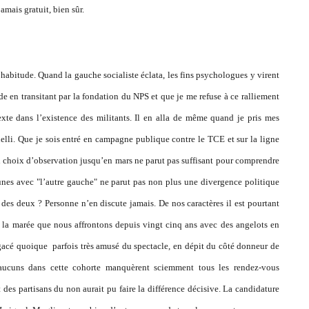
amais gratuit, bien sûr.
’habitude. Quand la gauche socialiste éclata, les fins psychologues y virent
e en transitant par la fondation du NPS et que je me refuse à ce ralliement
exte dans l’existence des militants. Il en alla de même quand je pris mes
li. Que je sois entré en campagne publique contre le TCE et sur la ligne
un choix d’observation jusqu’en mars ne parut pas suffisant pour comprendre
nes avec "l’autre gauche" ne parut pas non plus une divergence politique
des deux ? Personne n’en discute jamais. De nos caractères il est pourtant
 la marée que nous affrontons depuis vingt cinq ans avec des angelots en
 agacé quoique parfois très amusé du spectacle, en dépit du côté donneur de
’aucuns dans cette cohorte manquèrent sciemment tous les rendez-vous
des partisans du non aurait pu faire la différence décisive. La candidature