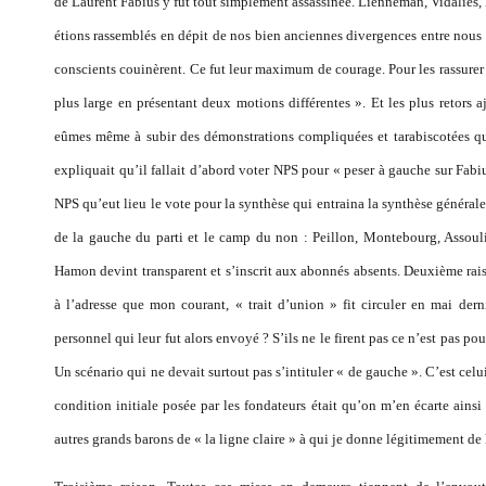
de Laurent Fabius y fut tout simplement assassinée. Lienneman, Vidalies,
étions rassemblés en dépit de nos bien anciennes divergences entre nou
conscients couinèrent. Ce fut leur maximum de courage. Pour les rassurer et
plus large en présentant deux motions différentes ». Et les plus retors
eûmes même à subir des démonstrations compliquées et tarabiscotées qui
expliquait qu’il fallait d’abord voter NPS pour « peser à gauche sur Fa
NPS qu’eut lieu le vote pour la synthèse qui entraina la synthèse générale
de la gauche du parti et le camp du non : Peillon, Montebourg, Assoul
Hamon devint transparent et s’inscrit aux abonnés absents. Deuxième ra
à l’adresse que mon courant, « trait d’union » fit circuler en mai der
personnel qui leur fut alors envoyé ? S’ils ne le firent pas ce n’est pas po
Un scénario qui ne devait surtout pas s’intituler « de gauche ». C’est cel
condition initiale posée par les fondateurs était qu’on m’en écarte ains
autres grands barons de « la ligne claire » à qui je donne légitimement de l