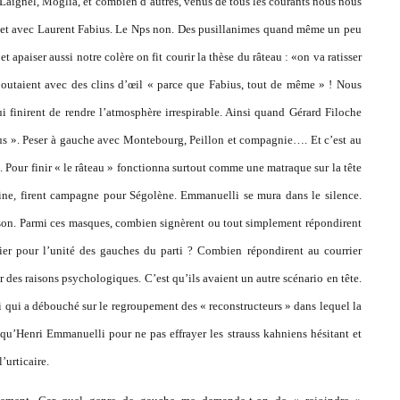
 Laignel, Moglia, et combien d’autres, venus de tous les courants nous nous
s et avec Laurent Fabius. Le Nps non. Des pusillanimes quand même un peu
 apaiser aussi notre colère on fit courir la thèse du râteau : «on va ratisser
 ajoutaient avec des clins d’œil « parce que Fabius, tout de même » ! Nous
 finirent de rendre l’atmosphère irrespirable. Ainsi quand Gérard Filoche
bius ». Peser à gauche avec Montebourg, Peillon et compagnie…. Et c’est au
. Pour finir « le râteau » fonctionna surtout comme une matraque sur la tête
ine, firent campagne pour Ségolène. Emmanuelli se mura dans le silence.
ison. Parmi ces masques, combien signèrent ou tout simplement répondirent
nier pour l’unité des gauches du parti ? Combien répondirent au courrier
ur des raisons psychologiques. C’est qu’ils avaient un autre scénario en tête.
ui qui a débouché sur le regroupement des « reconstructeurs » dans lequel la
i qu’Henri Emmanuelli pour ne pas effrayer les strauss kahniens hésitant et
’urticaire.