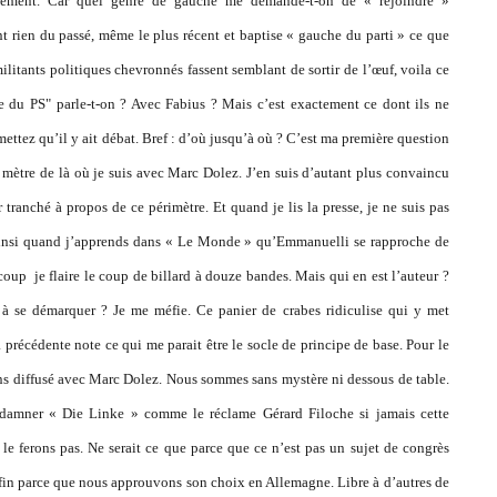
utement. Car quel genre de gauche me demande-t-on de « rejoindre »
t rien du passé, même le plus récent et baptise « gauche du parti » ce que
litants politiques chevronnés fassent semblant de sortir de l’œuf, voila ce
he du PS" parle-t-on ?
Avec Fabius ? Mais c’est exactement ce dont ils ne
ttez qu’il y ait débat. Bref : d’où jusqu’à où ? C’est ma première question
 mètre de là où je suis avec Marc Dolez. J’en suis d’autant plus convaincu
tranché à propos de ce périmètre. Et quand je lis la presse, je ne suis pas
… Ainsi quand j’apprends dans « Le Monde » qu’Emmanuelli se rapproche de
coup je flaire le coup de billard à douze bandes. Mais qui en est l’auteur ?
à se démarquer ? Je me méfie. Ce panier de crabes ridiculise qui y met
 précédente note ce qui me parait être le socle de principe de base. Pour le
s diffusé avec Marc Dolez. Nous sommes sans mystère ni dessous de table.
ondamner « Die Linke » comme le réclame Gérard Filoche si jamais cette
 le ferons pas. Ne serait ce que parce que ce n’est pas un sujet de congrès
nfin parce que nous approuvons son choix en Allemagne. Libre à d’autres de