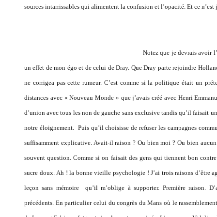
sources intarrissables qui alimentent la confusion et l’opacité. Et ce n’est j
Notez que je devrais avoir l
un effet de mon égo et de celui de Dray. Que Dray parte rejoindre Holland
ne corrigea pas cette rumeur. C’est comme si la politique était un prét
distances avec « Nouveau Monde » que j’avais créé avec Henri Emmanuel
d’union avec tous les non de gauche sans exclusive tandis qu’il faisait 
notre éloignement. Puis qu’il choisisse de refuser les campagnes commu
suffisamment explicative. Avait-il raison ? Ou bien moi ? Ou bien aucun 
souvent question. Comme si on faisait des gens qui tiennent bon contre
sucre doux. Ah ! la bonne vieille psychologie ! J’ai trois raisons d’être
leçon sans mémoire qu’il m’oblige à supporter. Première raison. D
précédents. En particulier celui du congrès du Mans où le rassemblement 