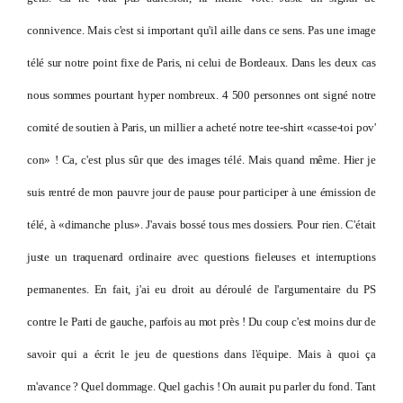
connivence. Mais c'est si important qu'il aille dans ce sens. Pas une image
télé sur notre point fixe de Paris, ni celui de Bordeaux. Dans les deux cas
nous sommes pourtant hyper nombreux. 4 500 personnes ont signé notre
comité de soutien à Paris, un millier a acheté notre tee-shirt «casse-toi pov'
con» ! Ca, c'est plus sûr que des images télé. Mais quand même.
Hier je
suis rentré de mon pauvre jour de pause pour participer à une émission de
télé, à «dimanche plus». J'avais bossé tous mes dossiers. Pour rien. C'était
juste un traquenard ordinaire avec questions fieleuses et interruptions
permanentes. En fait, j'ai eu droit au déroulé de l'argumentaire du PS
contre le Parti de gauche, parfois au mot près ! Du coup c'est moins dur de
savoir qui a écrit le jeu de questions dans l'équipe. Mais à quoi ça
m'avance ? Quel dommage. Quel gachis ! On aurait pu parler du fond. Tant