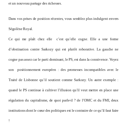
et un nouveau partage des richesses.
Dans vos prises de position récentes, vous semblez plus indulgent envers
Ségolène Royal.
Ce qui me plaît chez elle c’est qu’elle cogne. Elle a une forme
d’obstination contre Sarkozy qui est plutôt roborative. La gauche ne
cogne pas assez car le parti dominant, le PS, est dans la connivence. Voyez
son positionnement européen : des promesses incompatibles avec le
Traité de Lisbonne qu’il soutient comme Sarkozy. Un autre exemple :
quand le PS continue à cultiver l’illusion qu’il veut mettre en place une
régulation du capitalisme, de quoi parle-il ? de l’OMC et du FMI, deux
institutions dont le cœur des politiques est le contraire de ce qu’il faut faire
!