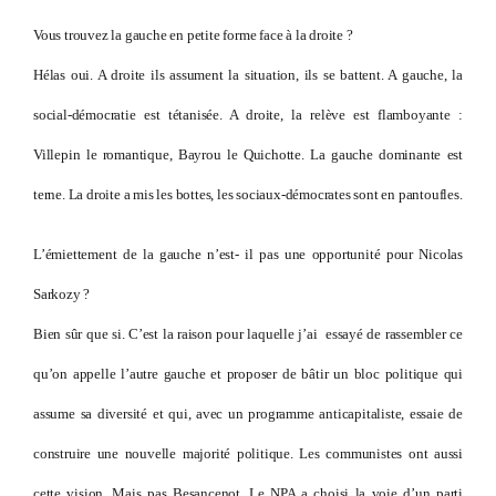
Vous trouvez la gauche en petite forme face à la droite ?
Hélas oui. A droite ils assument la situation, ils se battent. A gauche, la
social-démocratie est tétanisée. A droite, la relève est flamboyante :
Villepin le romantique, Bayrou le Quichotte. La gauche dominante est
terne. La droite a mis les bottes, les sociaux-démocrates sont en pantoufles.
L’émiettement de la gauche n’est- il pas une opportunité pour Nicolas
Sarkozy ?
Bien sûr que si. C’est la raison pour laquelle j’ai essayé de rassembler ce
qu’on appelle l’autre gauche et proposer de bâtir un bloc politique qui
assume sa diversité et qui, avec un programme anticapitaliste, essaie de
construire une nouvelle majorité politique. Les communistes ont aussi
cette vision. Mais pas Besancenot. Le NPA a choisi la voie d’un parti