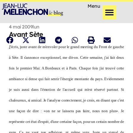
Menu
4 mai 2009
lun
Avant Sète
J
'écris, juste avant de m'envoler pour le grand meeting du Front de gauche
à Sète. Il s'annonce exceptionnel, me dit-on. Cette semaine, j'ai fait deux
fois le premier Mai. A Bordeaux et à Paris. Chaque fois j'ai trouvé cette
ambiance si dense qui fait sentir l'énergie montante du pays. Evidemment
je suis aussi dans l'émotion de l'accueil qui m'est réservé partout. Si
chaleureux, si amical. Je l'analyse correctement, je crois, en disant que c'est
une façon de dire : «on ne se laissera pas faire, nous non plus». Je
représente cet état d'esprit, d'une certaine façon, pour un certain nombre de
gens. Ca ne vaut pas adhésion, ni même vote. Juste un signal de