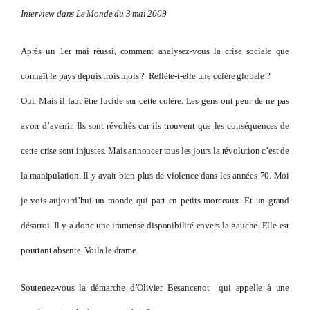
Interview dans Le Monde du 3 mai 2009
Après un 1er mai réussi, comment analysez-vous la crise sociale que
connaît le pays depuis trois mois ? Reflète-t-elle une colère globale ?
Oui. Mais il faut être lucide sur cette colère. Les gens ont peur de ne pas
avoir d’avenir. Ils sont révoltés car ils trouvent que les conséquences de
cette crise sont injustes. Mais annoncer tous les jours la révolution c’est de
la manipulation. Il y avait bien plus de violence dans les années 70. Moi
je vois aujourd’hui un monde qui part en petits morceaux. Et un grand
désarroi. Il y a donc une immense disponibilité envers la gauche. Elle est
pourtant absente. Voila le drame.
Soutenez-vous la démarche d’Olivier Besancenot qui appelle à une