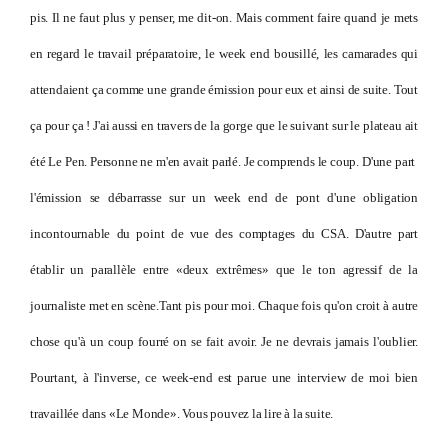
pis. Il ne faut plus y penser, me dit-on. Mais comment faire quand je mets
en regard le travail préparatoire, le week end bousillé, les camarades qui
attendaient ça comme une grande émission pour eux et ainsi de suite. Tout
ça pour ça ! J'ai aussi en travers de la gorge que le suivant sur le plateau ait
été Le Pen. Personne ne m'en avait parlé. Je comprends le coup. D'une part
l'émission se débarrasse sur un week end de pont d'une obligation
incontournable du point de vue des comptages du CSA. D'autre part
établir un parallèle entre «deux extrêmes» que le ton agressif de la
journaliste met en scène.Tant pis pour moi. Chaque fois qu'on croit à autre
chose qu'à un coup fourré on se fait avoir. Je ne devrais jamais l'oublier.
Pourtant, à l'inverse, ce week-end est parue une interview de moi bien
travaillée dans
«Le Monde». Vous pouvez la lire à la suite.