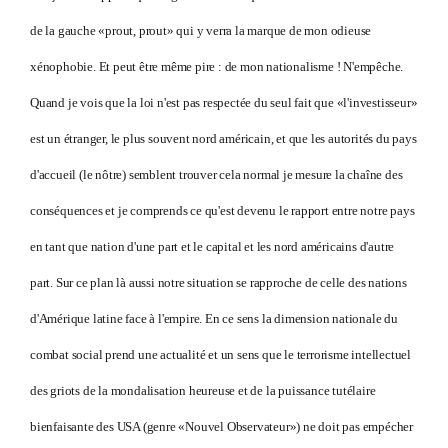
de la gauche «prout, prout» qui y verra la marque de mon odieuse
xénophobie. Et peut être même pire : de mon nationalisme ! N'empêche.
Quand je vois que la loi n'est pas respectée du seul fait que «l'investisseur»
est un étranger, le plus souvent nord américain, et que les autorités du pays
d'accueil (le nôtre) semblent trouver cela normal je mesure la chaîne des
conséquences et je comprends ce qu'est devenu le rapport entre notre pays
en tant que nation d'une part et le capital et les nord américains d'autre
part. Sur ce plan là aussi notre situation se rapproche de celle des nations
d'Amérique latine face à l'empire. En ce sens la dimension nationale du
combat social prend une actualité et un sens que le terrorisme intellectuel
des griots de la mondalisation heureuse et de la puissance tutélaire
bienfaisante des USA (genre «Nouvel Observateur») ne doit pas empécher