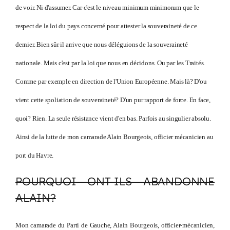
de voir. Ni d'assumer. Car c'est le niveau minimum minimorum que le
respect de la loi du pays concerné pour attester la souveraineté de ce
dernier. Bien sûr il arrive que nous déléguions de la souveraineté
nationale. Mais c'est par la loi que nous en décidons. Ou par les Traités.
Comme par exemple en direction de l'Union Européenne. Mais là? D'ou
vient cette spoliation de souveraineté? D'un pur rapport de force. En face,
quoi? Rien. La seule résistance vient d'en bas. Parfois au singulier absolu.
Ainsi de la lutte de mon camarade Alain Bourgeois, officier mécanicien au
port du Havre.
POURQUOI ONT-ILS ABANDONNE
ALAIN?
Mon camarade du Parti de Gauche, Alain Bourgeois, officier-mécanicien,