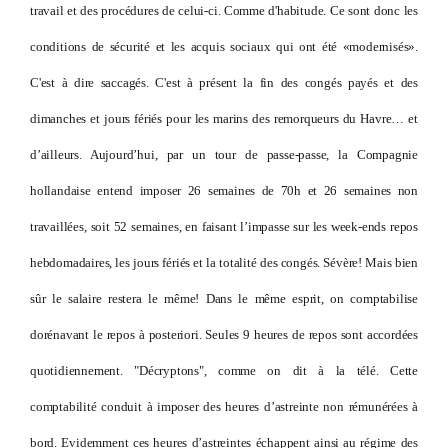
travail et des procédures de celui-ci. Comme d'habitude. Ce sont donc les
conditions de sécurité et les acquis sociaux qui ont été «modernisés».
C'est à dire saccagés. C'est à présent la fin des congés payés et des
dimanches et jours fériés pour les marins des remorqueurs du Havre… et
d’ailleurs. Aujourd’hui, par un tour de passe-passe, la Compagnie
hollandaise entend imposer 26 semaines de 70h et 26 semaines non
travaillées, soit 52 semaines, en faisant l’impasse sur les week-ends repos
hebdomadaires, les jours fériés et la totalité des congés. Sévère! Mais bien
sûr le salaire restera le même! Dans le même esprit, on comptabilise
dorénavant le repos à posteriori. Seules 9 heures de repos sont accordées
quotidiennement. "Décryptons", comme on dit à la télé. Cette
comptabilité conduit à imposer des heures d’astreinte non rémunérées à
bord. Evidemment ces heures d’astreintes échappent ainsi au régime des