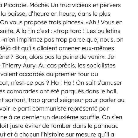
La Picardie. Moche. Un truc vicieux et pervers
la baisse, d’heure en heure, dans le plus
 «On vous propose trois places». «Ah ! Vous en
ite. A la fin c’est : «trop tard ! Les bulletins
 : «n’en imprimez pas trop parce que, nous, on
éjà dit qu’ils allaient amener eux-mêmes
ène ? Bon, alors pas la peine de venir». Je
 Thierry Aury. Au cas précis, les socialistes
 avaient accordés au premier tour au
t, n’est-ce pas ? Ha ! Ha ! On sait s’amuser
Les camarades ont été parqués dans le hall.
t sortant, trop grand seigneur pour parler au
e voir le parti communiste représenté par
ne à ce dernier un deuxième souffle. On s’en
doit juste éviter de tomber dans le panneau
ut et à chacun l’histoire sur mesure qu’il a