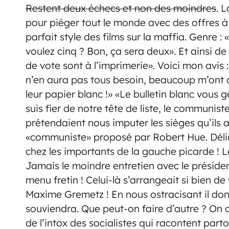
Restent deux échecs et non des moindres
. 
pour piéger tout le monde avec des offres à 
parfait style des films sur la maffia. Genre :
voulez cinq ? Bon, ça sera deux». Et ainsi de su
de vote sont à l’imprimerie». Voici mon avis
n’en aura pas tous besoin, beaucoup m’ont d
leur papier blanc !» «Le bulletin blanc vous g
suis fier de notre tête de liste, le communiste
prétendaient nous imputer les sièges qu’ils
«communiste» proposé par Robert Hue. Délica
chez les importants de la gauche picarde ! 
Jamais le moindre entretien avec le présiden
menu fretin ! Celui-là s’arrangeait si bien d
Maxime Gremetz ! En nous ostracisant il don
souviendra. Que peut-on faire d’autre ? On 
de l’intox des socialistes qui racontent parto