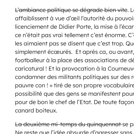
L’ambiance politique se dégrade bien vite
. 
affaiblissent à vue d’œil l’autorité du pouvo
licenciement de Didier Porte, la mise à l’éca
ce n’était pas vrai tellement c’est énorme. 
les aimaient pas se disent que c’est trop. Qu
simplement écœurés. Et après ca, ou avant, o
footballeur à la place des associations de d
caricatural ! Et la provocation à la Courneuve
condamner des militants politiques sur des r
pauvre con ! » tiré de son propre vocabulaire
possibilité que des gens se manifestent pour 
pour de bon le chef de l’Etat. De toute façon 
canard boiteux.
La deuxième mi-temps du quinquennat
se 
Ne reste que l’idée absurde d’agresser sans r