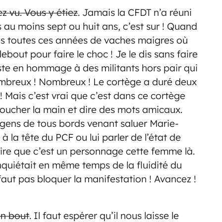
z vu. Vous y étiez
. Jamais la CFDT n’a réuni
au moins sept ou huit ans, c’est sur ! Quand
uis toutes ces années de vaches maigres où
ebout pour faire le choc ! Je le dis sans faire
juste en hommage à des militants hors pair qui
ombreux ! Nombreux ! Le cortège a duré deux
 ! Mais c’est vrai que c’est dans ce cortège
 toucher la main et dire des mots amicaux.
 gens de tous bords venant saluer Marie-
à la tête du PCF ou lui parler de l’état de
 dire que c’est un personnage cette femme là.
inquiétait en même temps de la fluidité du
faut pas bloquer la manifestation ! Avancez !
on bout
. Il faut espérer qu’il nous laisse le