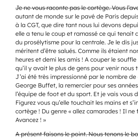
Je ne vous raconte pas le cortège. Vous l’ave
autant de monde sur le pavé de Paris depuis 
à la CGT, que dire tant nous lui devons dep
elle a tenu le coup et ramassé ce qui tenait d
du prosélytisme pour la centrale. Je le dis 
méritent d’être salués. Comme ils étaient n
heures et demi les amis ! A couper le souffle
qu’il y avait le plus de gens pour venir nous
J’ai été très impressionné par le nombre de
George Buffet, la remercier
pour ses années 
l’équipe de foot et du sport. Et je vais vous
Figurez vous qu’elle touchait les mains et s’
cortège ! Du genre « allez camarades ! Il ne 
Avancez ! »
A présent faisons le point. Nous tenons le b