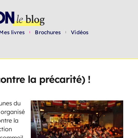
Mes livres
Brochures
Vidéos
ntre la précarité) !
eunes du
 organisé
ntre la
ction
e sommeil