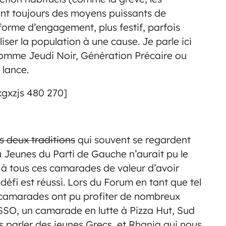
ent toujours des moyens puissants de
forme d’engagement, plus festif, parfois
iser la population à une cause. Je parle ici
s comme Jeudi Noir, Génération Précaire ou
 lance.
xgxzjs 480 270]
s deux traditions
qui souvent se regardent
au Jeunes du Parti de Gauche n’aurait pu le
i à tous ces camarades de valeur d’avoir
 défi est réussi. Lors du Forum en tant que tel
es camarades ont pu profiter de nombreux
SSO, un camarade en lutte à Pizza Hut, Sud
s parler des jeunes Grecs, et Rhania qui nous