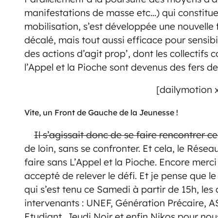
manifestations de masse etc…) qui constitu
mobilisation, s’est développée une nouvelle 
décalé, mais tout aussi efficace pour sensibil
des actions d’agit prop’, dont les collectif
l’Appel et la Pioche sont devenus des fers de
[dailymotion 
Vite, un Front de Gauche de la Jeunesse !
Il s’agissait donc
de se faire rencontrer ce
de loin, sans se confronter. Et cela, le Rése
faire sans L’Appel et la Pioche. Encore merc
accepté de relever le défi. Et je pense que le
qui s’est tenu ce Samedi à partir de 15h, l
intervenants : UNEF, Génération Précaire, A
Etudiant, Jeudi Noir et enfin Nikos pour nou