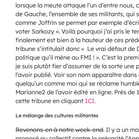
lorsque la meute attaque l’un d’entre nous, c’
de Gauche, l’ensemble de ses militants, qui
comme Joffrin se permet par exemple d’écrir
voter Sarkozy ». Voilà pourquoi j’ai pris le
finalement est bien à la hauteur de ces préd
tribune s’intitulait donc « Le vrai défaut de 
politique qu’il mène au FMI ! ». C’est la premi
je suis plutôt fier d’assumer de la sorte une
l’avoir publié. Voir son nom apparaître dans
quelqu’un comme moi qui se réclame humblem
Marianne2 de l’avoir édité en ligne. Près de
cette tribune en cliquant
ICI.
Le mélange des cultures militantes
Revenons-en à notre week-end.
Il y a un mo
proposé au collectif contre la précarité l’Ap