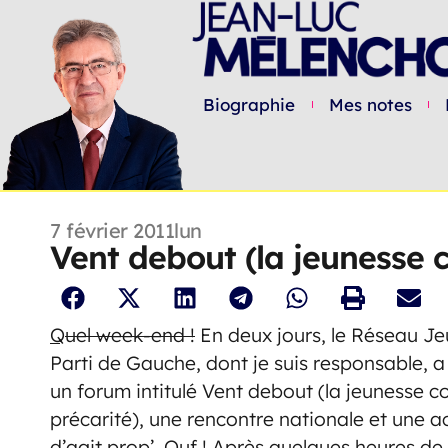
Biographie
Mes notes
7 février 2011
lun
Vent debout (la jeunesse co
Q
uel week-end !
En deux jours, le Réseau J
Parti de Gauche, dont je suis responsable, a
un forum intitulé Vent debout (la jeunesse co
précarité), une rencontre nationale et une a
d’agit prop’. Ouf ! Après quelques heures d