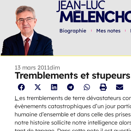
Biographie
Mes notes
13 mars 2011
dim
Tremblements et stupeurs
L
es tremblements de terre dévastateurs c
évènements catastrophiques d’un jour particu
humaine d’ensemble et dans celle des prises
notre histoire sollicite notre intelligence a
tant de tapage. Dans cette note il est quest