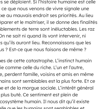
 se déploient. Si l’histoire humaine est celle
rs ce que nous venons de vivre signale une
 au mauvais endroit ses priorités. Au lieu
parer et le maitriser, il se donne des finalités
mblements de terre sont inéluctables. Les raz
 ne sait ni quand ils vont intervenir, ni
ns qu’ils auront lieu. Reconnaissons que les
ous ? Est-ce que nous faisons de même ?
mes de cette catastrophe. L’instinct humain
e comme celle du riche. L’un et l’autre,
tre, perdent famille, voisins et amis en même
mains sont semblables est la plus forte. Et ce
 et de la morgue sociale. L’intérêt général
 plus buté. Ce sentiment est plein de
écosystème humain. Il nous dit qu’il existe
elle que les humains sont semblables et