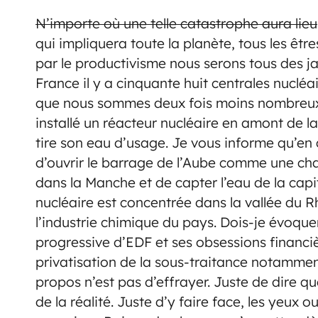
N’importe où une telle catastrophe aura lieu
qui impliquera toute la planète, tous les ê
par le productivisme nous serons tous des ja
France il y a cinquante huit centrales nuclé
que nous sommes deux fois moins nombreux
installé un réacteur nucléaire en amont de la 
tire son eau d’usage. Je vous informe qu’en 
d’ouvrir le barrage de l’Aube comme une cha
dans la Manche et de capter l’eau de la capi
nucléaire est concentrée dans la vallée du R
l’industrie chimique du pays. Dois-je évoquer
progressive d’EDF et ses obsessions financiè
privatisation de la sous-traitance notammen
propos n’est pas d’effrayer. Juste de dire 
de la réalité. Juste d’y faire face, les yeux o