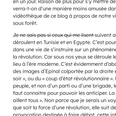
en un jour. Raison de plus pour s’y mettre d
verra-t-on d’une manière moins amusée dans 
vidéothèque de ce blog à propos de notre vi
sous forêt.
Je ne sais pas si ceux qui me lisent
suivent 
déroulent en Tunisie et en Egypte. C’est pou
dans une vie de s’instruire sur un phénomène 
la révolution. Car sous nos yeux se déroule le
lieu à l’ère moderne. C’est évidemment d’a
des images d’Epinal colportée par la droite 
soir », ou du « coup d’état révolutionnaire ».
peuple, et non d’un parti ou d’une brigade, le 
faut connaitre pour pouvoir les anticiper. La n
aillent tous ». Non parce que je serais un voy
que soit la force d’une révolution, elle suit 
provocation destinée à faire débat, cette int