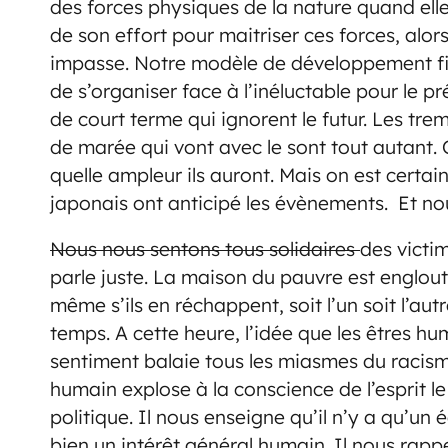
des forces physiques de la nature quand elles
de son effort pour maitriser ces forces, alo
impasse. Notre modèle de développement fixe
de s’organiser face à l’inéluctable pour le pré
de court terme qui ignorent le futur. Les tre
de marée qui vont avec le sont tout autant. On
quelle ampleur ils auront. Mais on est certai
japonais ont anticipé les évènements. Et n
Nous nous sentons tous solidaires
des victi
parle juste. La maison du pauvre est englouti
même s’ils en réchappent, soit l’un soit l’au
temps. A cette heure, l’idée que les êtres hu
sentiment balaie tous les miasmes du racisme
humain explose à la conscience de l’esprit le
politique. Il nous enseigne qu’il n’y a qu’un 
bien un intérêt général humain. Il nous rapp