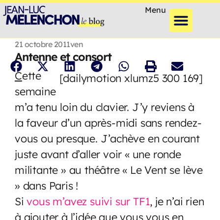
Menu
21 octobre 2011
ven
Antenne et consort
C
ette
[dailymotion xlumz5 300 169]
semaine
m’a tenu loin du clavier. J’y reviens à
la faveur d’un après-midi sans rendez-
vous ou presque. J’achève en courant
juste avant d’aller voir « une ronde
militante » au théâtre « Le Vent se lève
» dans Paris !
Si
vous m’avez suivi sur TF1
, je n’ai rien
à ajouter à l’idée que vous vous en