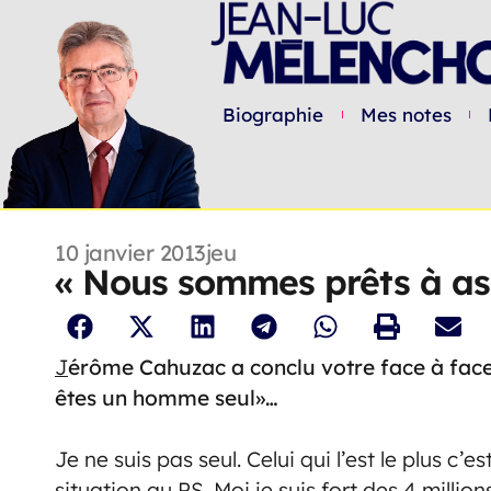
Biographie
Mes notes
10 janvier 2013
jeu
« Nous sommes prêts à ass
J
érôme Cahuzac a conclu votre face à face 
êtes un homme seul»…
Je ne suis pas seul. Celui qui l’est le plus c’
situation au PS. Moi je suis fort des 4 milli