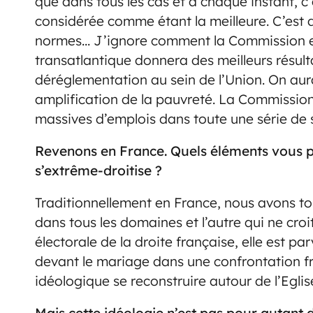
que dans tous les cas et à chaque instant, c
considérée comme étant la meilleure. C’est d
normes… J’ignore comment la Commission e
transatlantique donnera des meilleurs résult
déréglementation au sein de l’Union. On aur
amplification de la pauvreté. La Commission
massives d’emplois dans toute une série de 
Revenons en France. Quels éléments vous pe
s’extrême-droitise ?
Traditionnellement en France, nous avons touj
dans tous les domaines et l’autre qui ne croit 
électorale de la droite française, elle est pa
devant le mariage dans une confrontation fro
idéologique se reconstruire autour de l’Eglis
Mais cette idéologie n’est pas pour autant 