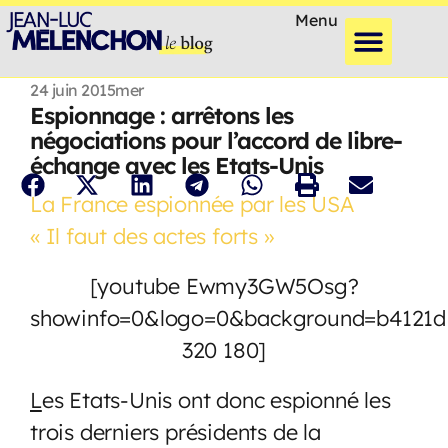
Menu
24 juin 2015
mer
Espionnage : arrêtons les
négociations pour l’accord de libre-
échange avec les Etats-Unis
La France espionnée par les USA
« Il faut des actes forts »
[youtube Ewmy3GW5Osg?
showinfo=0&logo=0&background=b4121d
320 180]
L
es Etats-Unis ont donc espionné les
trois derniers présidents de la