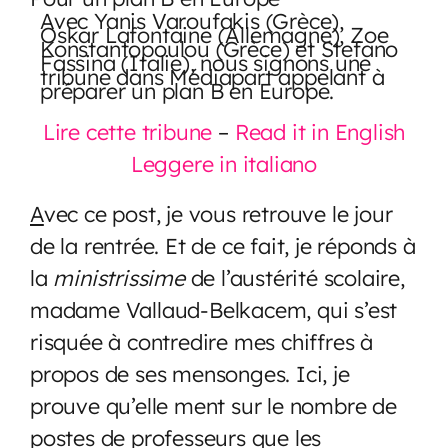
Avec Yanis Varoufakis (Grèce),
Oskar Lafontaine (Allemagne), Zoe
Konstantopoulou (Grèce) et Stefano
Fassina (Italie), nous signons une
tribune dans Médiapart appelant à
préparer un plan B en Europe.
Lire cette tribune
–
Read it in English
Leggere in italiano
A
vec ce post, je vous retrouve le jour
de la rentrée. Et de ce fait, je réponds à
la
ministrissime
de l’austérité scolaire,
madame Vallaud-Belkacem, qui s’est
risquée à contredire mes chiffres à
propos de ses mensonges. Ici, je
prouve qu’elle ment sur le nombre de
postes de professeurs que les