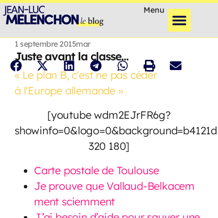
Menu
1 septembre 2015
mar
Juste avant la classe…
« Le plan B, c'est ne pas céder
à l'Europe allemande »
[youtube wdm2EJrFR6g?
showinfo=0&logo=0&background=b4121d
320 180]
Carte postale de Toulouse
Je prouve que Vallaud-Belkacem
ment sciemment
J’ai besoin d’aide pour sauver une