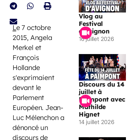
Vlog au
Festival
L
e 7 octobre
d’Avignon
2015, Angela
16 juillet 2026
Merkel et
François
Hollande
s'exprimaient
Discours du 14
devant le
juillet à
Parlement
Paimpont avec
Mathilde
Européen. Jean-
Hignet
Luc Mélenchon a
14 juillet 2026
dénoncé un
discours de