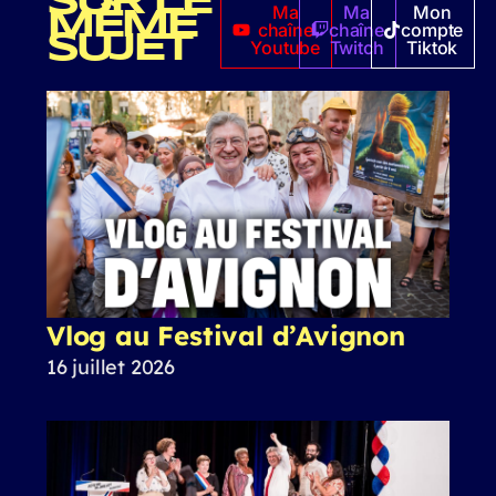
SUR LE
Ma
Ma
Mon
MÊME
chaîne
chaîne
compte
SUJET
Youtube
Twitch
Tiktok
Vlog au Festival d’Avignon
16 juillet 2026