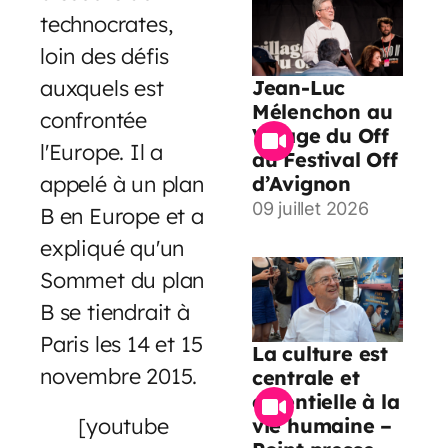
technocrates,
loin des défis
auxquels est
Jean-Luc
Mélenchon au
confrontée
Village du Off
l'Europe. Il a
du Festival Off
appelé à un plan
d’Avignon
09 juillet 2026
B en Europe et a
expliqué qu'un
Sommet du plan
B se tiendrait à
Paris les 14 et 15
La culture est
novembre 2015.
centrale et
essentielle à la
[youtube
vie humaine –