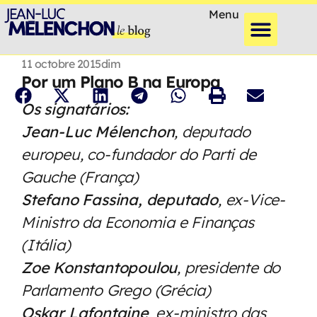
Menu
11 octobre 2015
dim
Por um Plano B na Europa
Os signatários:
Jean-Luc Mélenchon
, deputado
europeu, co-fundador do Parti de
Gauche (França)
Stefano Fassina, deputado
, ex-Vice-
Ministro da Economia e Finanças
(Itália)
Zoe Konstantopoulou
, presidente do
Parlamento Grego (Grécia)
Oskar Lafontaine
, ex-ministro das