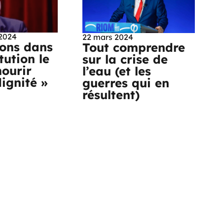
2024
22 mars 2024
vons dans
Tout comprendre
tution le
sur la crise de
mourir
l’eau (et les
ignité »
guerres qui en
résultent)